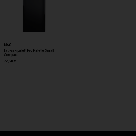
MAC
Lauvärvipalett Pro Palette Small
Compact
Original Price
22,50 €