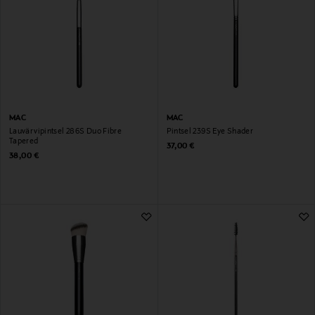
MAC
MAC
Lauvärvipintsel 286S Duo Fibre
Pintsel 239S Eye Shader
Tapered
Original Price
37,00 €
Original Price
38,00 €