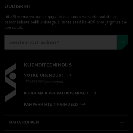
UUDISKIRI
Liitu Stockmanni uudiskirjaga, et olla kursis värskete uudiste ja
personaalsete pakkumistega. Liitudes saad ka -10% oma järgmiselt e-
poe ostult.
KLIENDITEENINDUS
VÕTKE ÜHENDUST
+372 6339539(pvm/mpm)
KORDUMA KIPPUVAD KÜSIMUSED
KAMPAANIATE TINGIMUSED
NÄITA ROHKEM