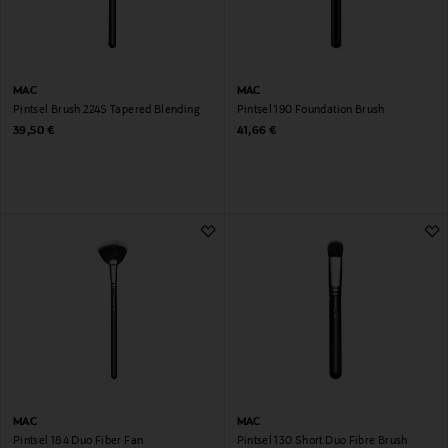
MAC
MAC
Pintsel Brush 224S Tapered Blending
Pintsel 190 Foundation Brush
Original Price
Original Price
39,50 €
41,66 €
MAC
MAC
Pintsel 184 Duo Fiber Fan
Pintsel 130 Short Duo Fibre Brush