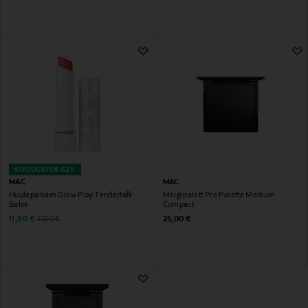
SOODUSTUS 62%
MAC
MAC
Huulepalsam Glow Play Tendertalk
Meigipalett Pro Palette Medium
Balm
Compact
Discounted Price
Original Price
Original Price
11,90 €
25,00 €
31,00 €