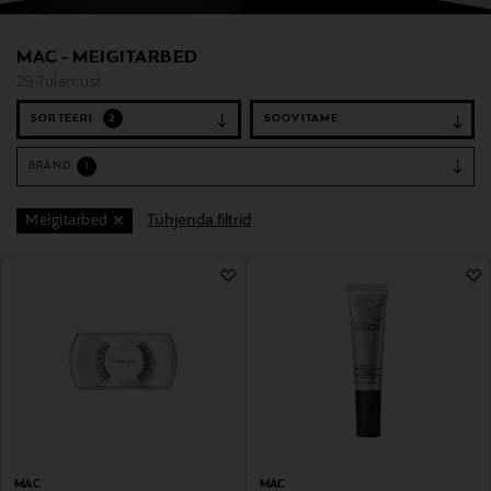
MAC - MEIGITARBED
29 Tulemust
SORTEERI
2
BRÄND
1
Tühjenda filtrid
Meigitarbed
29 Tulemust
MAC
MAC