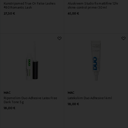
Kunstripsmed True Or False Lashes
Aluskreem Studio fix mattifine 12hr
#80 Romantic Lash
shine-control primer 30 ml
Original Price
Original Price
27,50 €
41,00 €
MAC
MAC
Ripsmeliim Duo Adhesive Latex Free
Lateksliim Duo Adhesive 14 ml
Dark Tone 5 g
Original Price
18,00 €
Original Price
18,00 €