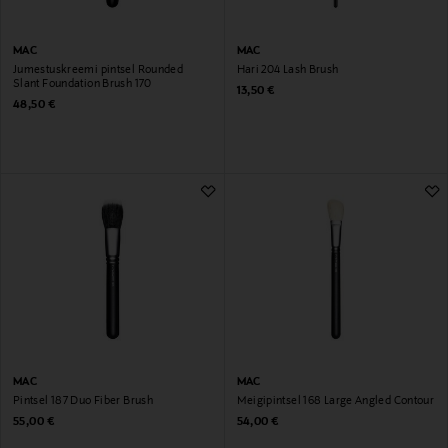
MAC
MAC
Jumestuskreemi pintsel Rounded
Hari 204 Lash Brush
Slant Foundation Brush 170
Original Price
13,50 €
Original Price
48,50 €
MAC
MAC
Pintsel 187 Duo Fiber Brush
Meigipintsel 168 Large Angled Contour
Original Price
Original Price
55,00 €
54,00 €