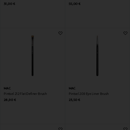
Original Price
Original Price
31,00 €
55,00 €
MAC
MAC
Pintsel 212 Flat Definer Brush
Pintsel 209 Eye Liner Brush
Original Price
Original Price
28,90 €
23,50 €