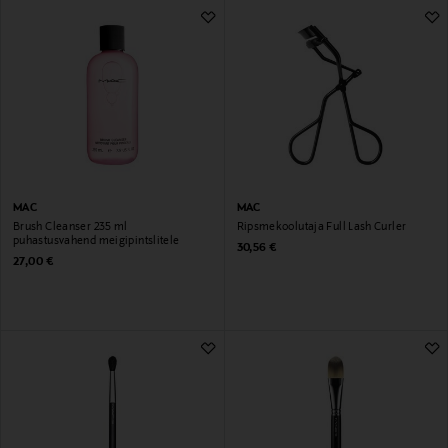
MAC
MAC
Brush Cleanser 235 ml
Ripsmekoolutaja Full Lash Curler
puhastusvahend meigipintslitele
Original Price
30,56 €
Original Price
27,00 €