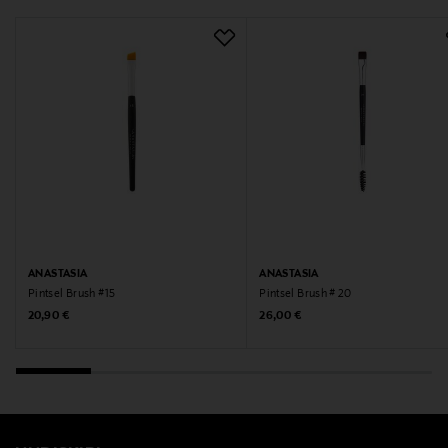
ANASTASIA
ANASTASIA
Pintsel Brush #15
Pintsel Brush # 20
Original Price
Original Price
20,90 €
26,00 €