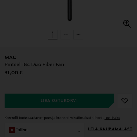
MAC
Pintsel 184 Duo Fiber Fan
Original Price
31,00 €
null
null
LISA OSTUKORVI
Kontrolli toote saadavust poes ja broneerimisvõimalust allpool.
Loe lisaks
LEIA KAUBAMAJAST
Tallinn