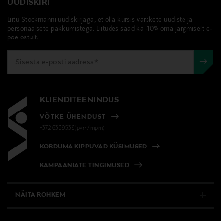
UUDISKIRI
Liitu Stockmanni uudiskirjaga, et olla kursis värskete uudiste ja
personaalsete pakkumistega. Liitudes saad ka -10% oma järgmiselt e-
poe ostult.
KLIENDITEENINDUS
VÕTKE ÜHENDUST
+372 6339539(pvm/mpm)
KORDUMA KIPPUVAD KÜSIMUSED
KAMPAANIATE TINGIMUSED
NÄITA ROHKEM
E-POOD