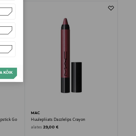
A KÕIK
MAC
ipstick Go
Huulepliiats Dazzlelips Crayon
Original Price
29,00 €
alates