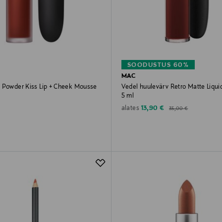
SOODUSTUS 60%
MAC
 Powder Kiss Lip + Cheek Mousse
Vedel huulevärv Retro Matte Liquid
5 ml
rice
Discounted Price
Original Price
13,90 €
alates
35,00 €