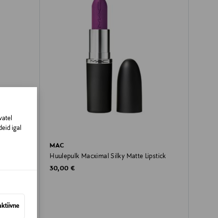
vatel
eid igal
MAC
k
Huulepulk Macximal Silky Matte Lipstick
Original Price
30,00 €
aktiivne