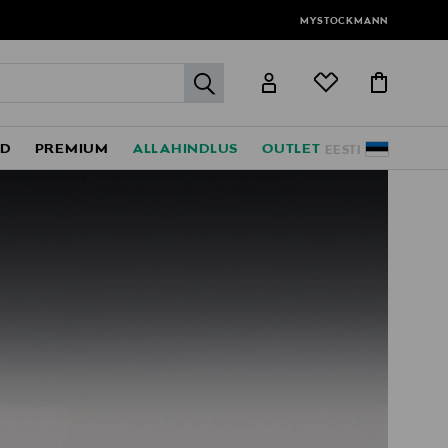
MYSTOCKMANN
label.header.go
ED
PREMIUM
ALLAHINDLUS
OUTLET
EESTI