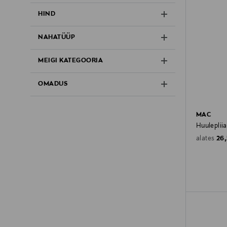
HIND
NAHATÜÜP
MEIGI KATEGOORIA
OMADUS
MAC
Huulepliia
Ori
26
alates