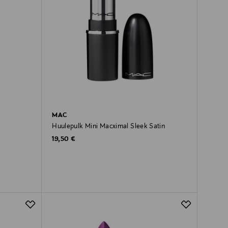
MAC
Huulepulk Mini Macximal Sleek Satin
Original Price
19,50 €