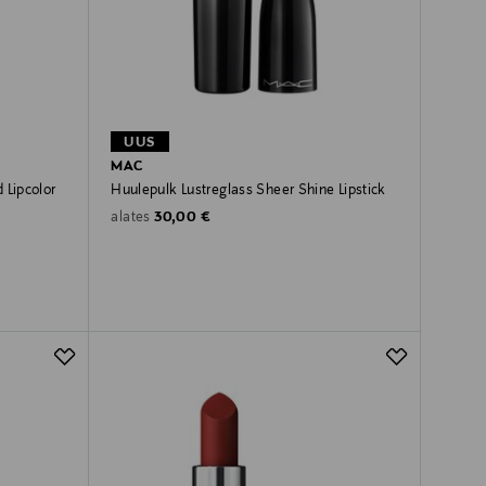
UUS
MAC
 Lipcolor
Huulepulk Lustreglass Sheer Shine Lipstick
Original Price
30,00 €
alates