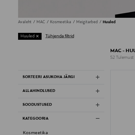
Avaleht
MAC
Kosmeetika
Meigitarbed
Huuled
Tühjenda filtrid
Huuled
MAC - HU
52 Tulemust
52 Tulemust
SORTEERI ASUKOHA JÄRGI
ALLAHINDLUSED
SOODUSTUSED
KATEGOORIA
Kosmeetika