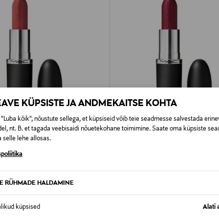
EAVE KÜPSISTE JA ANDMEKAITSE KOHTA
"Luba kõik", nõustute sellega, et küpsiseid võib teie seadmesse salvestada erine
el, nt. B. et tagada veebisaidi nõuetekohane toimimine. Saate oma küpsiste sead
 selle lehe allosas.
MAC
poliitika
 Macximal Silky Matte Lipstick
Huulepulk Macximal Matte Lipstic
rice
Original Price
30,00 €
TE RÜHMADE HALDAMINE
alikud küpsised
Alati 