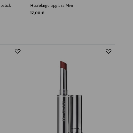
ulk Maxximal Sleek Satin Lipstick
Huuleläige Lipglass Mini
Original Price
17,00 €