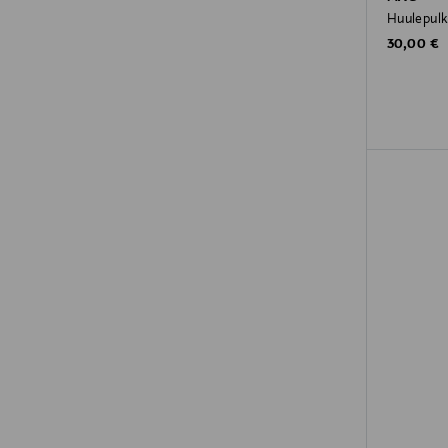
Huulepulk
Original P
30,00 €