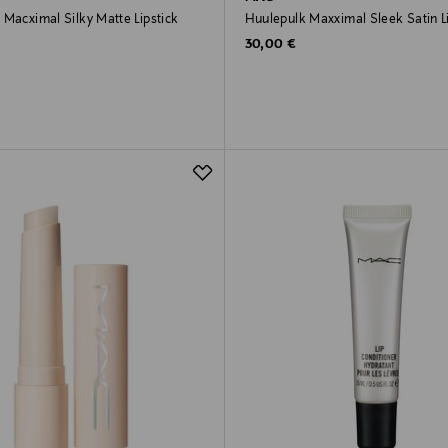
 Macximal Silky Matte Lipstick
Huulep
rice
Original Price
30,00 €