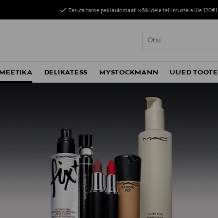
Tasuta tarne pakiautomaati kõikidele tellimustele üle 120€!
MEETIKA
DELIKATESS
MYSTOCKMANN
UUED TOOT