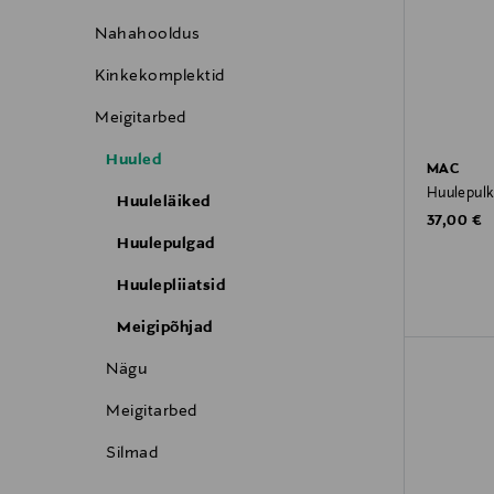
Nahahooldus
Kinkekomplektid
Meigitarbed
Huuled
MAC
Huulepulk
Huuleläiked
Original P
37,00 €
Huulepulgad
Huulepliiatsid
Meigipõhjad
Nägu
Meigitarbed
Silmad