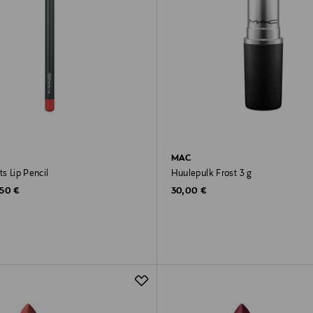
MAC
ts Lip Pencil
Huulepulk Frost 3 g
ginal Price
Original Price
,50 €
30,00 €