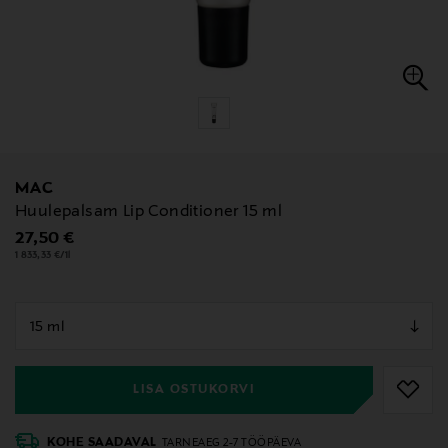
MAC
Huulepalsam Lip Conditioner 15 ml
Original Price
27,50 €
1 833,33 €/1l
null
null
LISA OSTUKORVI
KOHE SAADAVAL
TARNEAEG 2-7 TÖÖPÄEVA