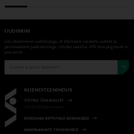
UUDISKIRI
Liitu Stockmanni uudiskirjaga, et olla kursis värskete uudiste ja
personaalsete pakkumistega. Liitudes saad ka -10% oma järgmiselt e-
poe ostult.
KLIENDITEENINDUS
VÕTKE ÜHENDUST
+372 6339539(pvm/mpm)
KORDUMA KIPPUVAD KÜSIMUSED
KAMPAANIATE TINGIMUSED