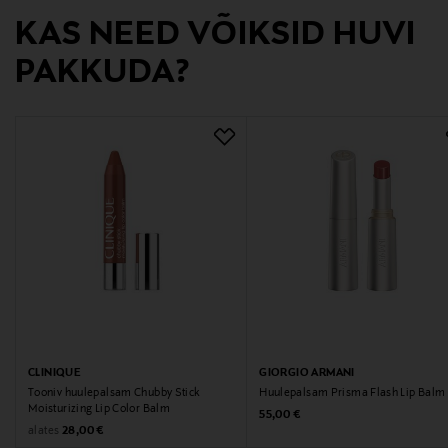
KAS NEED VÕIKSID HUVI
PAKKUDA?
CLINIQUE
GIORGIO ARMANI
Tooniv huulepalsam Chubby Stick
Huulepalsam Prisma Flash Lip Balm
Moisturizing Lip Color Balm
Original Price
55,00 €
Original Price
alates
28,00 €