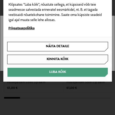
VAATASID KA
avamata originaalpakendis.
Klõpsates "Luba kõik", nõustute sellega, et küpsiseid võib teie
Huulepalsam
seadmesse salvestada erinevatel eesmärkidel, nt. B. et tagada
E-POE TAGASTUSED
veebisaidi nõuetekohane toimimine. Saate oma küpsiste seadeid
Suurus
igal ajal muuta selle lehe allosas.
15 ml
Stockmann pole Sinu riigis saadaval.
Privaatsuspoliitika
Sinu riiki ei ole kohaletoimetamine saadaval.
Tootja
NÄITA DETAILE
Estee Lauder Finland Oy
SAAN ARU
KINNITA KÕIK
Tootja aadress
Hämeentie 15, 00500, Helsinki, Finland
LUBA KÕIK
TOM FORD
TOM FORD
Digitaalne aadress
Huulepalsam Soleil Lip Balm
Huulepalsam Soleil Lip Balm
Original Price
Original Price
61,00 €
61,00 €
csfinland@fi.estee.com