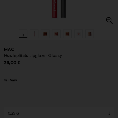
MAC
Huulepliiats Lipglazer Glossy
Original Price
29,00 €
Vali
Värv
null
null