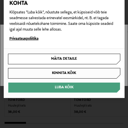
TEISED KLIENDID
KOHTA
tagastada ainult avamata pakendis. Tagastatavad suletud
Tootja
pakendis kosmeetika- ja loodustooted peavad olema
VAATASID KA
Klõpsates "Luba kõik", nõustute sellega, et küpsiseid võib teie
Estee Lauder Finland Oy
avamata originaalpakendis.
seadmesse salvestada erinevatel eesmärkidel, nt. B. et tagada
veebisaidi nõuetekohane toimimine. Saate oma küpsiste seadeid
E-POE TAGASTUSED
Tootja aadress
igal ajal muuta selle lehe allosas.
Hämeentie 15, 00500, Helsinki, Finland
Stockmann pole Sinu riigis saadaval.
Privaatsuspoliitika
Sinu riiki ei ole kohaletoimetamine saadaval.
Digitaalne aadress
NÄITA DETAILE
csfinland@fi.estee.com
SAAN ARU
KINNITA KÕIK
Märksõnad
MAC, huulepliiats, huuled
LUBA KÕIK
TOM FORD
TOM FORD
Huulepliiats
Huulepliiats
Original Price
Original Price
38,00 €
38,00 €