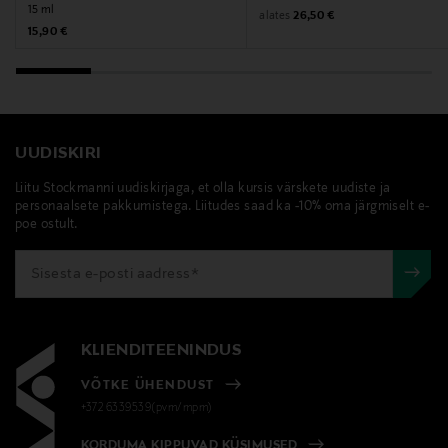
15 ml
Original Price
alates
26,50 €
Original Price
15,90 €
UUDISKIRI
Liitu Stockmanni uudiskirjaga, et olla kursis värskete uudiste ja
personaalsete pakkumistega. Liitudes saad ka -10% oma järgmiselt e-
poe ostult.
KLIENDITEENINDUS
VÕTKE ÜHENDUST
+372 6339539(pvm/mpm)
KORDUMA KIPPUVAD KÜSIMUSED