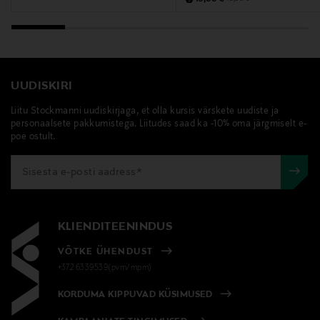
Tootja
Itu Biodyn Oy
UUDISKIRI
Tootja aadress
Asentajankatu 5, 00880 Helsinki, Finland
Liitu Stockmanni uudiskirjaga, et olla kursis värskete uudiste ja
personaalsete pakkumistega. Liitudes saad ka -10% oma järgmiselt e-
poe ostult.
Digitaalne aadress
itu@itubiodyn.fi
Märksõnad
KLIENDITEENINDUS
Dr.Hauschka, päevakreem, roosikreem, nahahooldus
VÕTKE ÜHENDUST
+372 6339539(pvm/mpm)
KORDUMA KIPPUVAD KÜSIMUSED