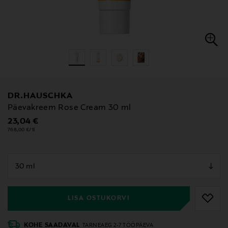
DR.HAUSCHKA
Päevakreem Rose Cream 30 ml
Original Price
23,04 €
768,00 €/1l
null
null
LISA OSTUKORVI
KOHE SAADAVAL
TARNEAEG 2-7 TÖÖPÄEVA