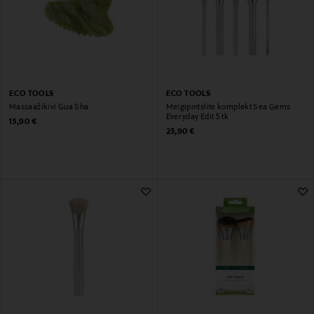
ECO TOOLS
ECO TOOLS
Massaažikivi Gua Sha
Meigipintslite komplekt Sea Gems
Everyday Edit 5 tk
Original Price
13,90 €
Original Price
23,90 €