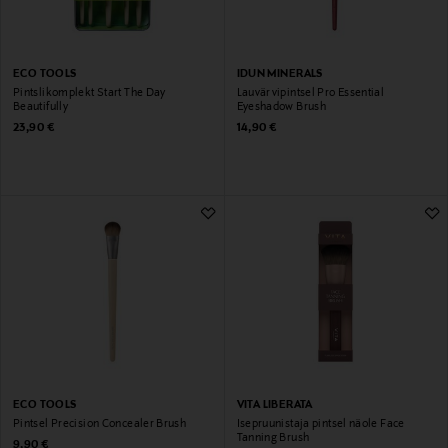
ECO TOOLS
IDUN MINERALS
Pintslikomplekt Start The Day
Lauvärvipintsel Pro Essential
Beautifully
Eyeshadow Brush
Original Price
Original Price
23,90 €
14,90 €
ECO TOOLS
VITA LIBERATA
Pintsel Precision Concealer Brush
Isepruunistaja pintsel näole Face
Tanning Brush
Original Price
9,90 €