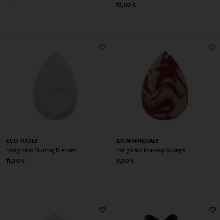
Original Price
19,00 €
ECO TOOLS
IDUN MINERALS
Meigikäsn Blurring Blender
Meigikäsn Makeup Sponge
Original Price
Original Price
11,90 €
9,90 €