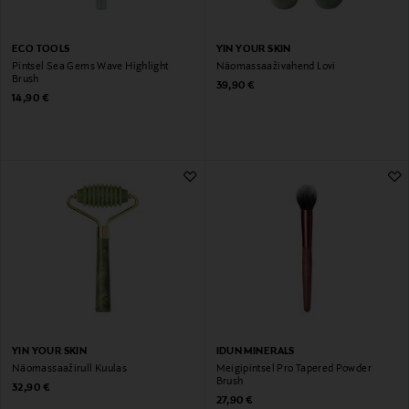
ECO TOOLS
YIN YOUR SKIN
Pintsel Sea Gems Wave Highlight
Näomassaaživahend Lovi
Brush
Original Price
39,90 €
Original Price
14,90 €
YIN YOUR SKIN
IDUN MINERALS
Näomassaažirull Kuulas
Meigipintsel Pro Tapered Powder
Brush
Original Price
32,90 €
Original Price
27,90 €