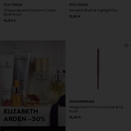
ECO TOOLS
ECO TOOLS
Põsepunapintsel Sea Gems Cream
Komplekt Blush & Highlight Duo
Blush Brush
Original Price
13,90 €
Original Price
14,90 €
IDUN MINERALS
Meigipintsel Pro Precision Eye & Lip
ELIZABETH
Brush
Original Price
14,90 €
ARDEN –30%