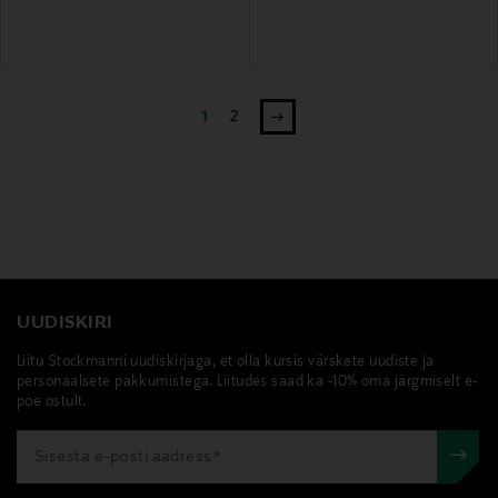
1
2
UUDISKIRI
Liitu Stockmanni uudiskirjaga, et olla kursis värskete uudiste ja
personaalsete pakkumistega. Liitudes saad ka -10% oma järgmiselt e-
poe ostult.