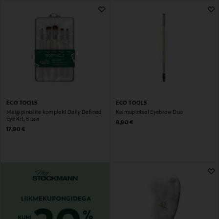
ECO TOOLS
ECO TOOLS
Meigipintslite komplekt Daily Defined
Kulmupintsel Eyebrow Duo
Eye Kit, 6 osa
Original Price
8,90 €
Original Price
17,90 €