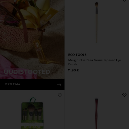
ECO TOOLS
Meigipintsel Sea Gems Tapered Eye
Brush
Original Price
11,90 €
UUDISTOOTED
OSTLEMA