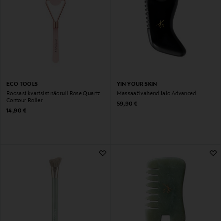
ECO TOOLS
YIN YOUR SKIN
Roosast kvartsist näorull Rose Quartz
Massaaživahend Jalo Advanced
Contour Roller
Original Price
59,90 €
Original Price
14,90 €