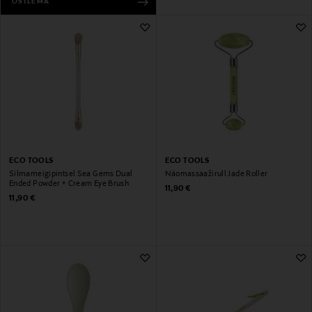
OSTLEMA
ECO TOOLS
ECO TOOLS
Silmameigipintsel Sea Gems Dual
Näomassaažirull Jade Roller
Ended Powder + Cream Eye Brush
Original Price
11,90 €
Original Price
11,90 €