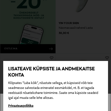
YIN YOUR SKIN
Näomassaaživahend Lasta
Original Price
39,90 €
OSTLEMA
LISATEAVE KÜPSISTE JA ANDMEKAITSE
KOHTA
Klõpsates "Luba kõik", nõustute sellega, et küpsiseid võib teie
seadmesse salvestada erinevatel eesmärkidel, nt. B. et tagada
veebisaidi nõuetekohane toimimine. Saate oma küpsiste seadeid
igal ajal muuta selle lehe allosas.
IDUN MINERALS
ECO TOOLS
Stockmann pole Sinu riigis saadaval.
Privaatsuspoliitika
Meigipintsel Pro Buffer Foundation
Meigipintsel Sea Gems Liquid