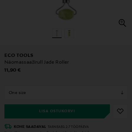
ECO TOOLS
Näomassaažirull Jade Roller
Original Price
11,90 €
null
null
LISA OSTUKORVI
KOHE SAADAVAL
TARNEAEG 2-7 TÖÖPÄEVA