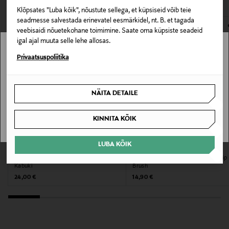
Klõpsates "Luba kõik", nõustute sellega, et küpsiseid võib teie
E-POE TAGASTUSED
Nahatüüp
seadmesse salvestada erinevatel eesmärkidel, nt. B. et tagada
veebisaidi nõuetekohane toimimine. Saate oma küpsiste seadeid
Kõik nahatüübid
igal ajal muuta selle lehe allosas.
Stockmann pole Sinu riigis saadaval.
Privaatsuspoliitika
Värv
NOCOL
Sinu riiki ei ole kohaletoimetamine saadaval.
NÄITA DETAILE
Suurus
SAAN ARU
KINNITA KÕIK
One size
Tootjamaa
LUBA KÕIK
FLOW COSMETICS
IDUN MINERALS
Jumestuspintsel Flat Brush Foundation
Meigipintsel Pro Precision Eye & Lip
HIINA
Kabuki
Brush
Original Price
Original Price
24,00 €
14,90 €
Valmistaja tootenumber
7517H
Tootja