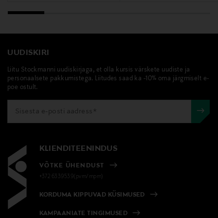
UUDISKIRI
Liitu Stockmanni uudiskirjaga, et olla kursis värskete uudiste ja
personaalsete pakkumistega. Liitudes saad ka -10% oma järgmiselt e-
poe ostult.
KLIENDITEENINDUS
VÕTKE ÜHENDUST
+372 6339539(pvm/mpm)
KORDUMA KIPPUVAD KÜSIMUSED
KAMPAANIATE TINGIMUSED