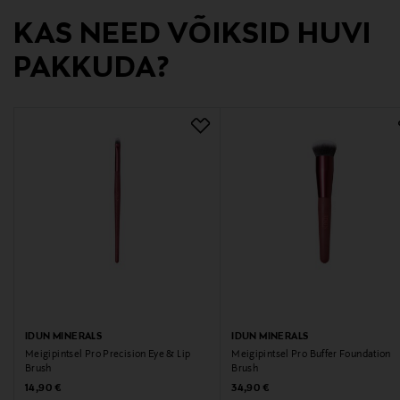
KAS NEED VÕIKSID HUVI
Love Beauty Oy
PAKKUDA?
Tootja aadress
Yrjönkatu 9a3, 00120 Helsinki, Finland
Digitaalne aadress
asiakaspalvelu@lovebeauty.fi
Märksõnad
Eco Tools, jade roller, kinkekarp, nahahooldus,
näomassaaž
IDUN MINERALS
IDUN MINERALS
Meigipintsel Pro Precision Eye & Lip
Meigipintsel Pro Buffer Foundation
Brush
Brush
Original Price
Original Price
14,90 €
34,90 €