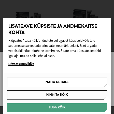
LISATEAVE KÜPSISTE JA ANDMEKAITSE
KOHTA
Klõpsates "Luba kõik", nõustute sellega, et küpsiseid võib teie
seadmesse salvestada erinevatel eesmärkidel, nt. B. et tagada
CLINIQUE
CLINIQUE
veebisaidi nõuetekohane toimimine. Saate oma küpsiste seadeid
Nahhoolduskomplekt For Men Intense
Nahahoolduskomplekt For Men The
Hydration Set
Age Defense System Set
igal ajal muuta selle lehe allosas.
Original Price
Original Price
54,00 €
67,00 €
Stockmann pole Sinu riigis saadaval.
Privaatsuspoliitika
Sinu riiki ei ole kohaletoimetamine saadaval.
NÄITA DETAILE
SAAN ARU
KINNITA KÕIK
LUBA KÕIK