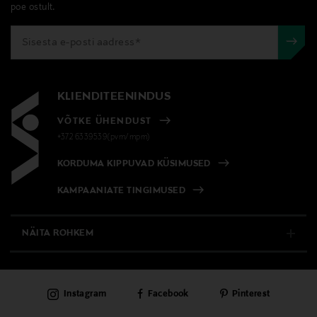
poe ostult.
KLIENDITEENINDUS
VÕTKE ÜHENDUST
+372 6339539(pvm/mpm)
KORDUMA KIPPUVAD KÜSIMUSED
KAMPAANIATE TINGIMUSED
NÄITA ROHKEM
E-POOD
Instagram
Facebook
Pinterest
PÜSIKLIENDITEENINDUS