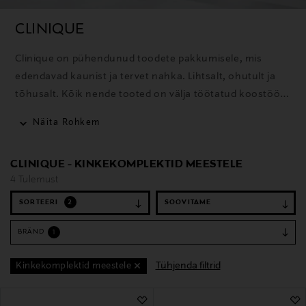
CLINIQUE
Clinique on pühendunud toodete pakkumisele, mis
edendavad kaunist ja tervet nahka. Lihtsalt, ohutult ja
tõhusalt. Kõik nende tooted on välja töötatud koostöös
dermatoloogidega, allergiatestitud, täiesti lõhnavabad,
Näita Rohkem
põhinevad 50 aasta pikkusel uurimistööl ning on loodud
andma parimaid võimalikke tulemusi ilma nahka
CLINIQUE - KINKEKOMPLEKTID MEESTELE
ärritamata.
4 Tulemust
SORTEERI
2
BRÄND
1
Tühjenda filtrid
Kinkekomplektid meestele
4 Tulemust