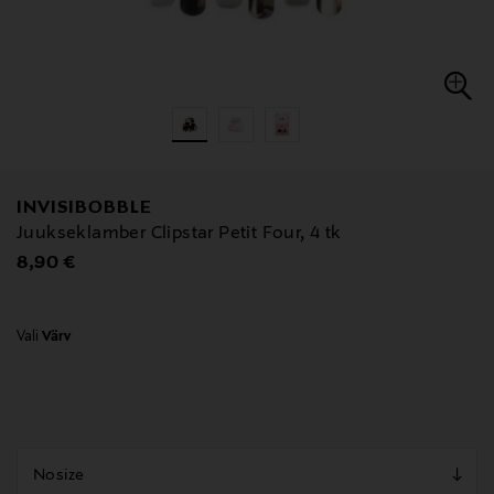
INVISIBOBBLE
Juukseklamber Clipstar Petit Four, 4 tk
Original Price
8,90 €
Vali
Värv
null
null