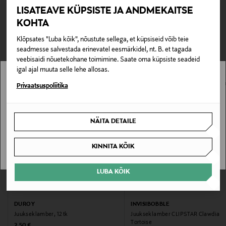
Invisibobble ei jää juustesse kinni ega kahjusta juuste
Tarnimine pakiautomaati või postkontorisse
LISATEAVE KÜPSISTE JA ANDMEKAITSE
lepingust taganeda 30 päeva jooksul alates kauba
pealispinda.
LOE LISAKS
0,00 € – 4,90 €
kättesaamisest. Suletud pakendis toodete puhul saab neid
KOHTA
TEISED KLIENDID
tagastada ainult avamata pakendis. Tagastatavad suletud
Tootenumber
Klõpsates "Luba kõik", nõustute sellega, et küpsiseid võib teie
pakendis kosmeetika- ja loodustooted peavad olema
VAATASID KA
seadmesse salvestada erinevatel eesmärkidel, nt. B. et tagada
165151753
avamata originaalpakendis.
veebisaidi nõuetekohane toimimine. Saate oma küpsiste seadeid
igal ajal muuta selle lehe allosas.
E-POE TAGASTUSED
Omadus
Stockmann pole Sinu riigis saadaval.
Privaatsuspoliitika
Vegan
Sinu riiki ei ole kohaletoimetamine saadaval.
Värv
NÄITA DETAILE
SAAN ARU
MULITCOLOR
KINNITA KÕIK
Suurus
LUBA KÕIK
Nosize
Tootjamaa
DUROY
INVISIBOBBLE
Juukseklamber, 12 tk
Juukseklamber CLIPSTAR Clawdia
HIINA
Tortoise
Original Price
2,50 €