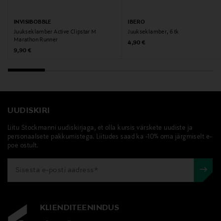
INVISIBOBBLE
IBERO
Juukseklamber Active Clipstar M
Juukseklamber, 6 tk
Marathon Runner
Original Price
4,90 €
Original Price
9,90 €
UUDISKIRI
Liitu Stockmanni uudiskirjaga, et olla kursis värskete uudiste ja
personaalsete pakkumistega. Liitudes saad ka -10% oma järgmiselt e-
poe ostult.
KLIENDITEENINDUS