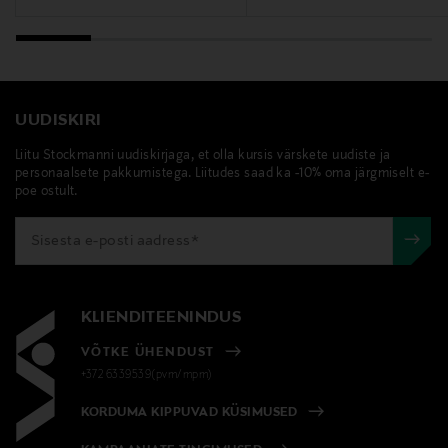
UUDISKIRI
Liitu Stockmanni uudiskirjaga, et olla kursis värskete uudiste ja
personaalsete pakkumistega. Liitudes saad ka -10% oma järgmiselt e-
poe ostult.
KLIENDITEENINDUS
VÕTKE ÜHENDUST
+372 6339539(pvm/mpm)
KORDUMA KIPPUVAD KÜSIMUSED