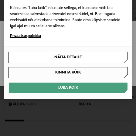
VAATASID KA
172604815
avamata originaalpakendis.
Klõpsates "Luba kõik", nõustute sellega, et küpsiseid võib teie
E-POE TAGASTUSED
seadmesse salvestada erinevatel eesmärkidel, nt. B. et tagada
Omadus
veebisaidi nõuetekohane toimimine. Saate oma küpsiste seadeid
Vegan
igal ajal muuta selle lehe allosas.
Stockmann pole Sinu riigis saadaval.
Privaatsuspoliitika
Nahatüüp
Sinu riiki ei ole kohaletoimetamine saadaval.
Kõik nahatüübid
NÄITA DETAILE
SAAN ARU
Värv
KINNITA KÕIK
NOCOL
MYSTOCKMANN EELIS 20%
LUBA KÕIK
Suurus
BIOTHERM
KORRES
Kehakreem Collagen Fit Body Milk
Kehakreem White Blossom Body Mil
200 ML
Discounted Price
Original Price
Original Price
31,90 €
18,00 €
40,00 €
Tootjamaa
KREEKA