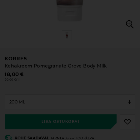
KORRES
Kehakreem Pomegranate Grove Body Milk
Original Price
18,00 €
90,00 €/1l
null
null
LISA OSTUKORVI
KOHE SAADAVAL
TARNEAEG 2-7 TÖÖPÄEVA