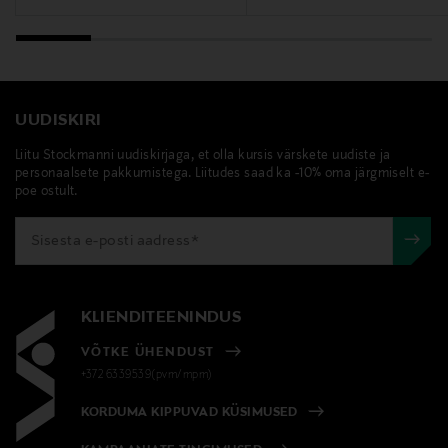
UUDISKIRI
Liitu Stockmanni uudiskirjaga, et olla kursis värskete uudiste ja
personaalsete pakkumistega. Liitudes saad ka -10% oma järgmiselt e-
poe ostult.
KLIENDITEENINDUS
VÕTKE ÜHENDUST
+372 6339539(pvm/mpm)
KORDUMA KIPPUVAD KÜSIMUSED