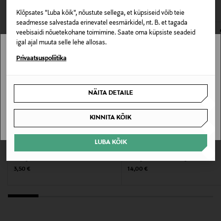
VAATASID KA
avamata originaalpakendis.
Klõpsates "Luba kõik", nõustute sellega, et küpsiseid võib teie
Omadus
E-POE TAGASTUSED
seadmesse salvestada erinevatel eesmärkidel, nt. B. et tagada
Vegan
veebisaidi nõuetekohane toimimine. Saate oma küpsiste seadeid
igal ajal muuta selle lehe allosas.
Nahatüüp
Stockmann pole Sinu riigis saadaval.
Privaatsuspoliitika
Kõik nahatüübid
Sinu riiki ei ole kohaletoimetamine saadaval.
NÄITA DETAILE
Värv
SAAN ARU
NOCOL
KINNITA KÕIK
Suurus
LUBA KÕIK
LV
KORRES
250 ML
Dušigeel 250 ml
Dušigeel Lilac Showergel
Original Price
Original Price
3,50 €
14,00 €
Tootjamaa
KREEKA
Valmistaja tootenumber