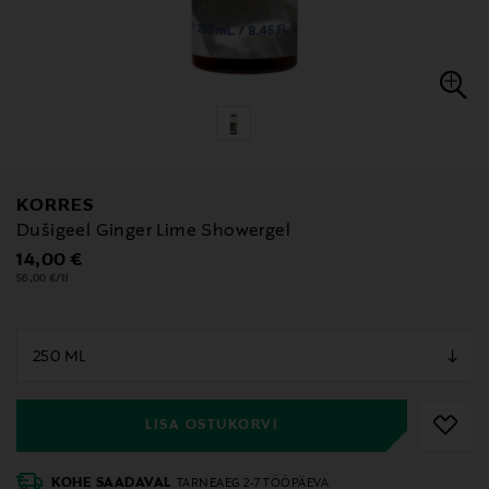
KORRES
Dušigeel Ginger Lime Showergel
Original Price
14,00 €
56,00 €/1l
null
null
LISA OSTUKORVI
KOHE SAADAVAL
TARNEAEG 2-7 TÖÖPÄEVA