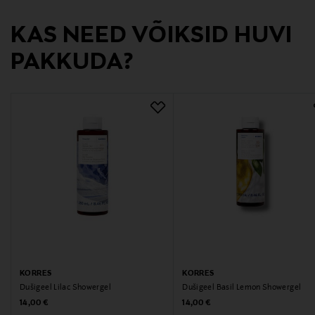
21012018
KAS NEED VÕIKSID HUVI
Tootja
PAKKUDA?
Korres Finland
Tootja aadress
Lönnrotinkatu 43a, 00180 Helsinki, Finland
Digitaalne aadress
info@korres.fi
Märksõnad
dušigeel, kehahooldus, nahahooldus, KORRES,
tsitrus, ingver
KORRES
KORRES
Dušigeel Lilac Showergel
Dušigeel Basil Lemon Showergel
Original Price
Original Price
14,00 €
14,00 €