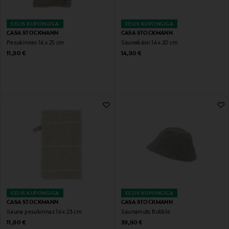
EELIS KUPONGIGA
EELIS KUPONGIGA
CASA STOCKMANN
CASA STOCKMANN
Pesukinnas 14 x 25 cm
Saunakäsn 14 x 20 cm
Original Price
Original Price
11,90 €
14,90 €
EELIS KUPONGIGA
EELIS KUPONGIGA
CASA STOCKMANN
CASA STOCKMANN
Sauna pesukinnas 14 x 23 cm
Saunamüts Bobble
Original Price
Original Price
11,90 €
39,90 €