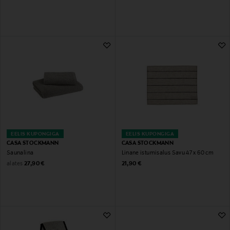
EELIS KUPONGIGA
EELIS KUPONGIGA
CASA STOCKMANN
CASA STOCKMANN
Saunalina
Linane istumisalus Savu 47 x 60 cm
Original Price
Original Price
alates
27,90 €
21,90 €