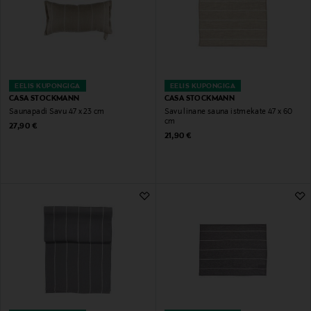
EELIS KUPONGIGA
EELIS KUPONGIGA
CASA STOCKMANN
CASA STOCKMANN
Saunapadi Savu 47 x 23 cm
Savu linane sauna istmekate 47 x 60
cm
Original Price
27,90 €
Original Price
21,90 €