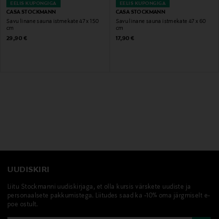
EELIS KUPONGIGA
EELIS KUPONGIGA
CASA STOCKMANN
CASA STOCKMANN
Savu linane sauna istmekate 47 x 150
Savu linane sauna istmekate 47 x 60
cm
cm
Original Price
Original Price
29,90 €
17,90 €
UUDISKIRI
Liitu Stockmanni uudiskirjaga, et olla kursis värskete uudiste ja
personaalsete pakkumistega. Liitudes saad ka -10% oma järgmiselt e-
poe ostult.