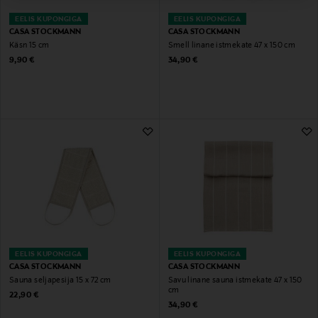
EELIS KUPONGIGA
EELIS KUPONGIGA
CASA STOCKMANN
CASA STOCKMANN
Käsn 15 cm
Smell linane istmekate 47 x 150 cm
Original Price
Original Price
9,90 €
34,90 €
EELIS KUPONGIGA
EELIS KUPONGIGA
CASA STOCKMANN
CASA STOCKMANN
Sauna seljapesija 15 x 72 cm
Savu linane sauna istmekate 47 x 150
cm
Original Price
22,90 €
Original Price
34,90 €