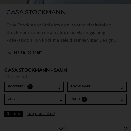
CASA STOCKMANN
Casa Stockmanni kollektsiooni tooted disainitakse
Stockmanni enda disainistuudios Helsingis ning
kollektsioonil on kodumaisele disainile viitav Design
from Finland tunnustus. Kvaliteetsetest materjalidest
Näita Rohkem
valmistatud kodutooted on loodud kestma nii kasutuses
kui ka stiilis, ühendades ajatu disaini ja ajakohased
CASA STOCKMANN - SAUN
sisustustrendid. Enamik Casa Stockmanni
20 Tulemust
tekstiiltoodetest on toodetud Euroopas.
SORTEERI
2
VÄRV
BRÄND
1
Tühjenda filtrid
Saun
20 Tulemust