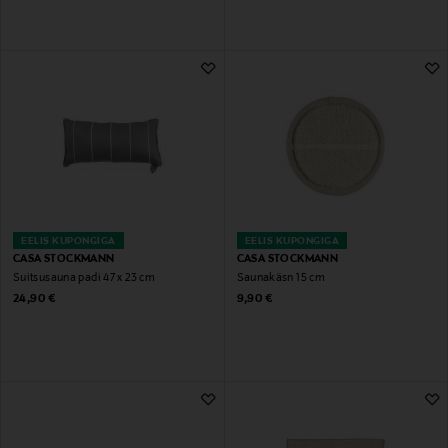
EELIS KUPONGIGA
EELIS KUPONGIGA
CASA STOCKMANN
CASA STOCKMANN
Suitsusauna padi 47 x 23 cm
Saunakäsn 15 cm
Original Price
Original Price
24,90 €
9,90 €