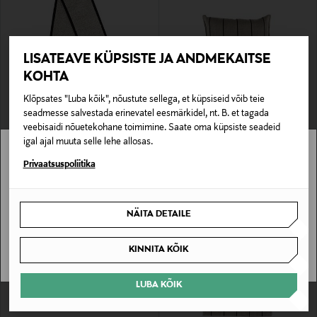
LISATEAVE KÜPSISTE JA ANDMEKAITSE
KOHTA
Klõpsates "Luba kõik", nõustute sellega, et küpsiseid võib teie
EELIS KUPONGIGA
EELIS KUPONGIGA
seadmesse salvestada erinevatel eesmärkidel, nt. B. et tagada
CASA STOCKMANN
CASA STOCKMANN
veebisaidi nõuetekohane toimimine. Saate oma küpsiste seadeid
Seljapesija 14 x 70 cm
Saunapadi Savu 47 x 23 cm
igal ajal muuta selle lehe allosas.
Original Price
Original Price
22,90 €
27,90 €
Stockmann pole Sinu riigis saadaval.
Privaatsuspoliitika
Sinu riiki ei ole kohaletoimetamine saadaval.
NÄITA DETAILE
SAAN ARU
KINNITA KÕIK
LUBA KÕIK