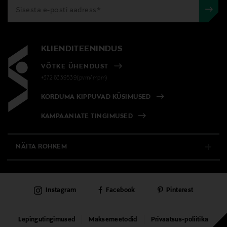
KLIENDITEENINDUS
VÕTKE ÜHENDUST
+372 6339539(pvm/mpm)
KORDUMA KIPPUVAD KÜSIMUSED
KAMPAANIATE TINGIMUSED
NÄITA ROHKEM
E-POOD
Instagram
Facebook
Pinterest
PÜSIKLIENDITEENINDUS
KAUBAMAJAD
Lepingutingimused
Maksemeetodid
Privaatsus-poliitika