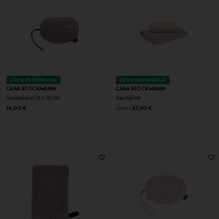
EELIS KUPONGIGA
EELIS KUPONGIGA
CASA STOCKMANN
CASA STOCKMANN
Saunakäsn 14 x 19 cm
Saunalina
Original Price
Original Price
alates
14,90 €
27,90 €