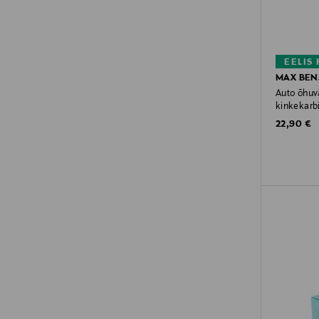
EELIS
MAX BEN
Auto õhuv
kinkekarb
Original P
22,90 €