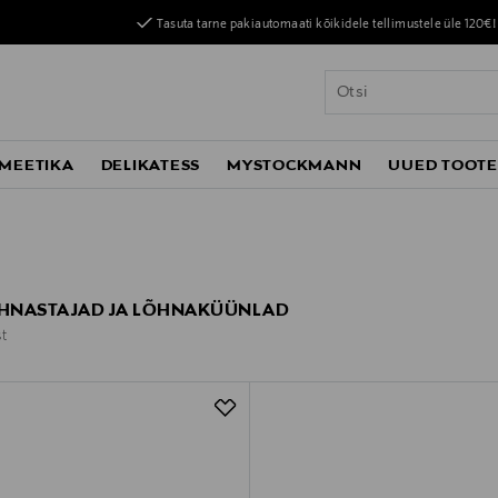
Tasuta tarne pakiautomaati kõikidele tellimustele üle 120€!
MEETIKA
DELIKATESS
MYSTOCKMANN
UUED TOOT
HNASTAJAD JA LÕHNAKÜÜNLAD
t
t