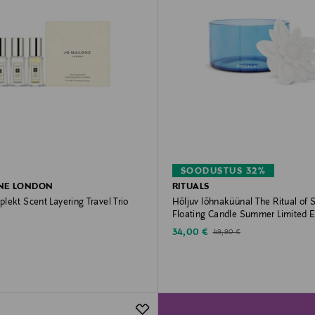
SOODUSTUS 32%
NE LONDON
RITUALS
ekt Scent Layering Travel Trio
Hõljuv lõhnaküünal The Ritual of
Floating Candle Summer Limited E
rice
Discounted Price
Original Price
34,00 €
49,90 €