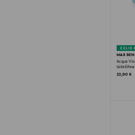
EELIS
MAX BEN
Acqua Viv
täitelõhna
Original P
22,90 €