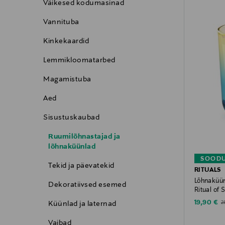
Väikesed kodumasinad
Vannituba
Kinkekaardid
Lemmikloomatarbed
Magamistuba
Aed
Sisustuskaubad
Ruumilõhnastajad ja
lõhnaküünlad
SOODU
Tekid ja päevatekid
RITUALS
Lõhnaküün
Dekoratiivsed esemed
Ritual of 
Discounte
Or
19,90 €
2
Küünlad ja laternad
Vaibad