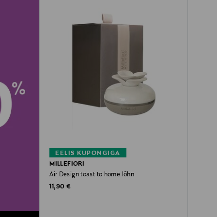
EELIS KUPONGIGA
MILLEFIORI
Air Design toast to home lõhn
Original Price
11,90 €