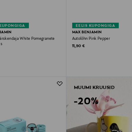
 KUPONGIGA
EELIS KUPONGIGA
JAMIN
MAX BENJAMIN
ärskendaja White Pomegranete
Autolõhn Pink Pepper
is
Original Price
11,90 €
rice
MUUMI KRUUSID
-20%