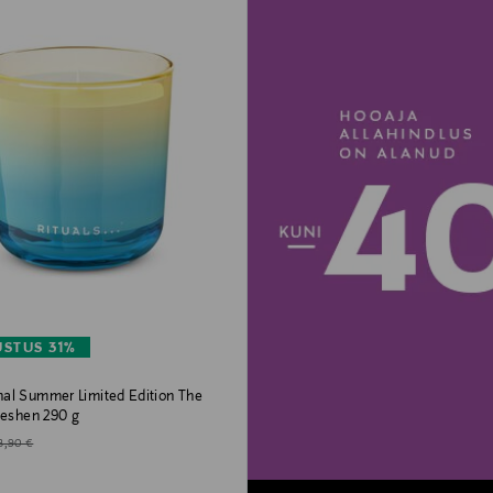
STUS 31%
al Summer Limited Edition The
Seshen 290 g
d Price
iginal Price
8,90 €