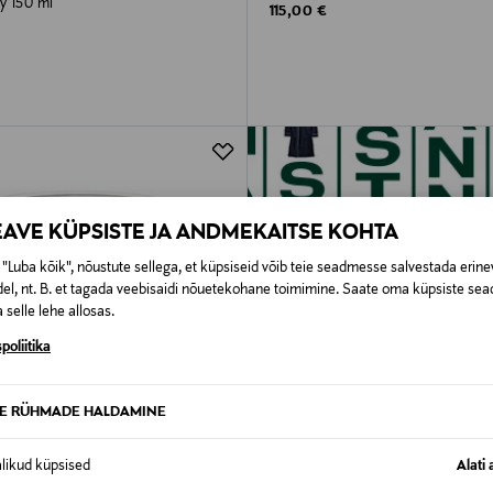
y 150 ml
Original Price
115,00 €
rice
EAVE KÜPSISTE JA ANDMEKAITSE KOHTA
"Luba kõik", nõustute sellega, et küpsiseid võib teie seadmesse salvestada erine
el, nt. B. et tagada veebisaidi nõuetekohane toimimine. Saate oma küpsiste sead
 selle lehe allosas.
poliitika
TE RÜHMADE HALDAMINE
alikud küpsised
Alati 