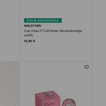
EELIS KUPONGIGA
MILLEFIORI
Icon Urban 17 Cold Water õhuvärskendaja
autole
Original Price
13,90 €