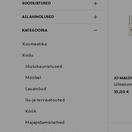
SOODUSTUSED
ALLAHINDLUSED
KATEGOORIA
Kosmeetika
Kodu
Jõulukaunistused
Mööbel
JO MALO
Lõhnakompl
Lauanõud
Original P
55,00 €
Ilu-ja tervisetooted
Köök
Majapidamistarbed