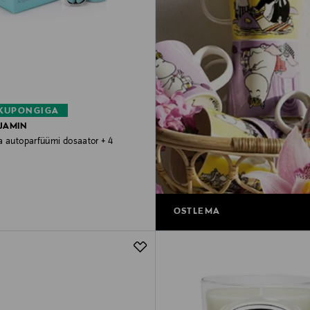
 KUPONGIGA
JAMIN
a autoparfüümi dosaator + 4
rice
OSTLEMA