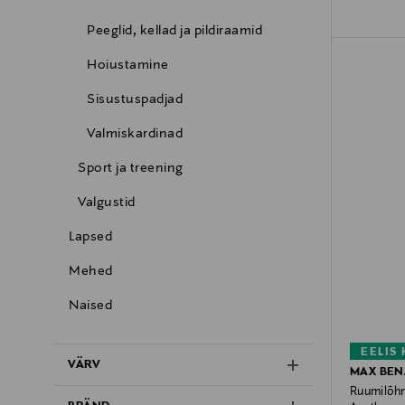
Peeglid, kellad ja pildiraamid
Hoiustamine
Sisustuspadjad
Valmiskardinad
Sport ja treening
Valgustid
Lapsed
Mehed
Naised
EELIS
VÄRV
MAX BEN
Ruumilõhn