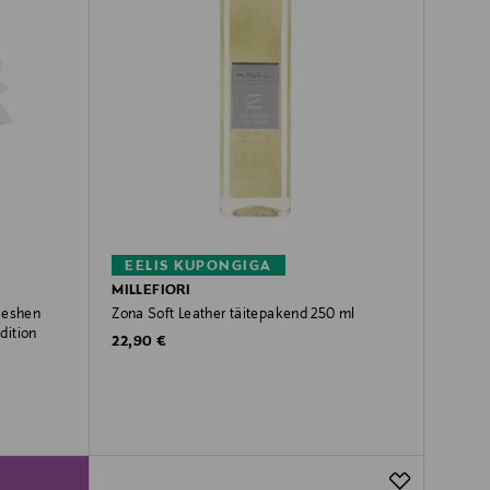
EELIS KUPONGIGA
MILLEFIORI
 Seshen
Zona Soft Leather täitepakend 250 ml
dition
Original Price
22,90 €