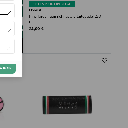
EELIS KUPONGIGA
OSMIA
Pine forest ruumilõhnastaja täitepudel 250
ml
Original Price
24,90 €
A KÕIK