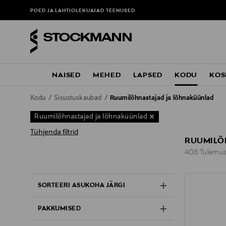
POED JA LAHTIOLEKUAJAD
TEENUSED
NAISED
MEHED
LAPSED
KODU
KOS
Kodu
Sisustuskaubad
Ruumilõhnastajad ja lõhnaküünlad
Ruumilõhnastajad ja lõhnaküünlad
Tühjenda filtrid
RUUMILÕ
408 Tulemus
408 Tulemus
SORTEERI ASUKOHA JÄRGI
PAKKUMISED