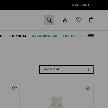
MYSTOCKMANN
label.header.go
ED
PREMIUM
ALLAHINDLUS
OUTLET
EESTI
SOOVITAME