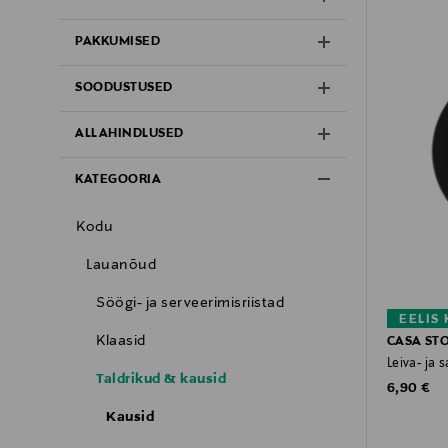
PAKKUMISED
SOODUSTUSED
ALLAHINDLUSED
KATEGOORIA
Kodu
Lauanõud
Söögi- ja serveerimisriistad
EELIS
Klaasid
CASA ST
Leiva- ja 
Taldrikud & kausid
Original P
6,90 €
Kausid