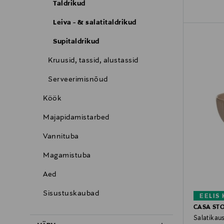
Taldrikud
Leiva - & salatitaldrikud
Supitaldrikud
Kruusid, tassid, alustassid
Serveerimisnõud
Köök
Majapidamistarbed
Vannituba
Magamistuba
Aed
Sisustuskaubad
EELIS
CASA ST
Salatikau