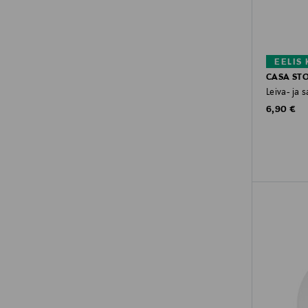
EELIS
CASA ST
Leiva- ja 
Original P
6,90 €