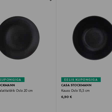
 KUPONGIGA
EELIS KUPONGIGA
OCKMANN
CASA STOCKMANN
salatitaldrik Oslo 20 cm
Kauss Oslo 15,5 cm
rice
Original Price
6,90 €