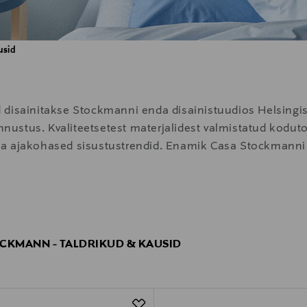
usid
 disainitakse Stockmanni enda disainistuudios Helsingis
tunnustus. Kvaliteetsetest materjalidest valmistatud kod
ni ja ajakohased sisustustrendid. Enamik Casa Stockmanni
CKMANN - TALDRIKUD & KAUSID