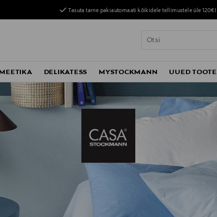
Tasuta tarne pakiautomaati kõikidele tellimustele üle 120€!
MEETIKA
DELIKATESS
MYSTOCKMANN
UUED TOOT