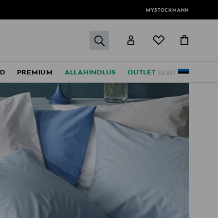
MYSTOCKMANN
label.header.go
ED
PREMIUM
ALLAHINDLUS
OUTLET
EESTI