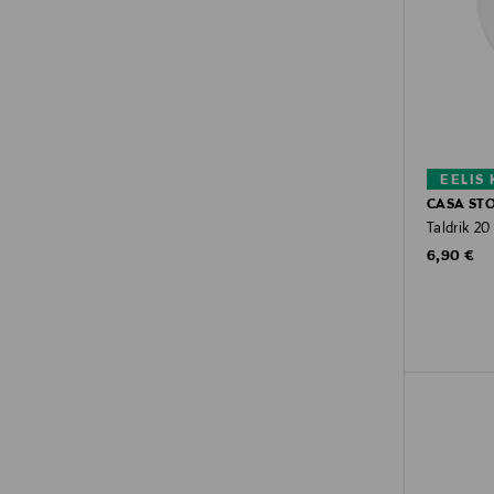
EELIS
CASA ST
Taldrik 20
Original P
6,90 €