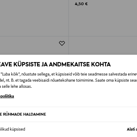
rice
Original Price
4,50 €
EAVE KÜPSISTE JA ANDMEKAITSE KOHTA
"Luba kõik", nõustute sellega, et küpsiseid võib teie seadmesse salvestada erine
el, nt. B. et tagada veebisaidi nõuetekohane toimimine. Saate oma küpsiste sead
 selle lehe allosas.
poliitika
TE RÜHMADE HALDAMINE
alikud küpsised
Alati 