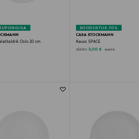
 KUPONGIGA
SOODUSTUS 70%
OCKMANN
CASA STOCKMANN
salatitaldrik Oslo 20 cm
Kauss SPACE
rice
Discounted Price
Original Price
3,00 €
alates
9,90 €