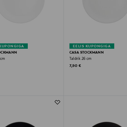
 KUPONGIGA
EELIS KUPONGIGA
OCKMANN
CASA STOCKMANN
 cm
Taldrik 26 cm
rice
Original Price
7,90 €