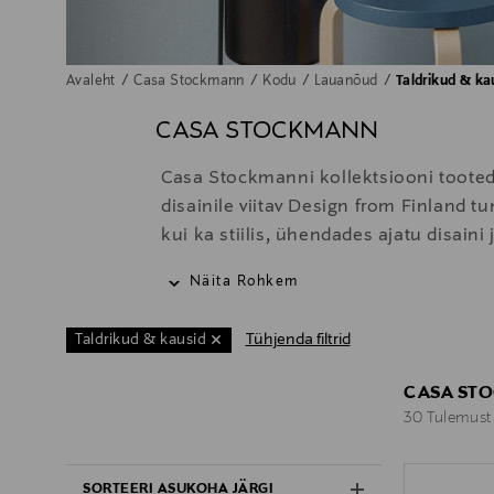
Avaleht
Casa Stockmann
Kodu
Lauanõud
Taldrikud & ka
CASA STOCKMANN
Casa Stockmanni kollektsiooni tooted
disainile viitav Design from Finland 
kui ka stiilis, ühendades ajatu disai
Euroopas.
Näita Rohkem
Tühjenda filtrid
Taldrikud & kausid
CASA STO
30 Tulemust
30 Tulemust
SORTEERI ASUKOHA JÄRGI