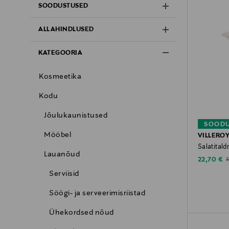
SOODUSTUSED
ALLAHINDLUSED
KATEGOORIA
Kosmeetika
Kodu
Jõulukaunistused
SOODU
Mööbel
VILLERO
Salatitald
Lauanõud
Discounte
O
22,70 €
3
Serviisid
Söögi- ja serveerimisriistad
Ühekordsed nõud