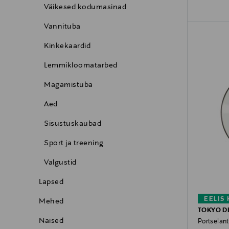
Väikesed kodumasinad
Vannituba
Kinkekaardid
Lemmikloomatarbed
Magamistuba
Aed
Sisustuskaubad
Sport ja treening
Valgustid
Lapsed
EELIS
Mehed
TOKYO D
Naised
Portselan