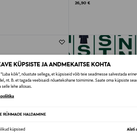
rice
Original Price
26,90 €
EAVE KÜPSISTE JA ANDMEKAITSE KOHTA
"Luba kõik", nõustute sellega, et küpsiseid võib teie seadmesse salvestada erine
el, nt. B. et tagada veebisaidi nõuetekohane toimimine. Saate oma küpsiste sead
 selle lehe allosas.
poliitika
TE RÜHMADE HALDAMINE
alikud küpsised
Alati 