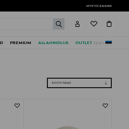
MYSTOCKMANN
label.header.go
ED
PREMIUM
ALLAHINDLUS
OUTLET
EESTI
SOOVITAME