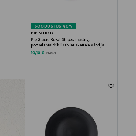
SOODUSTUS 40%
PIP STUDIO
Pip Studio Royal Stripes mustriga
portselantaldrik lisab lauakattele värvi ja
detaili. Taldrik sobib hästi
Discounted Price
Original Price
10,10 €
16,95 €
hommikusöögilauale, salatite või väikeste
suupistete serveerimiseks. Läbimõõt 17 cm.