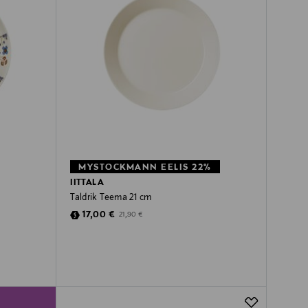
MYSTOCKMANN EELIS 22%
IITTALA
Taldrik Teema 21 cm
Discounted Price
Original Price
17,00 €
21,90 €