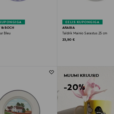
 KUPONGIGA
EELIS KUPONGIGA
Y & BOCH
ARABIA
eur Bleu
Taldrik Mainio Sarastus 25 cm
rice
Original Price
23,90 €
MUUMI KRUUSID
-20%