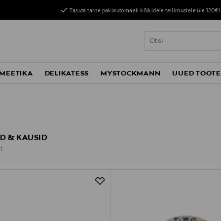
Tasuta tarne pakiautomaati kõikidele tellimustele üle 120€!
MEETIKA
DELIKATESS
MYSTOCKMANN
UUED TOOT
D & KAUSID
t
t