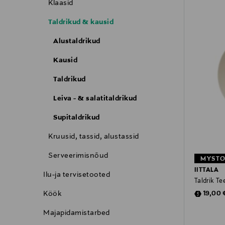
Klaasid
Taldrikud & kausid
Alustaldrikud
Kausid
Taldrikud
Leiva - & salatitaldrikud
Supitaldrikud
Kruusid, tassid, alustassid
Serveerimisnõud
MYSTO
IITTALA
Ilu-ja tervisetooted
Taldrik T
Discoun
Köök
19,00 
Majapidamistarbed