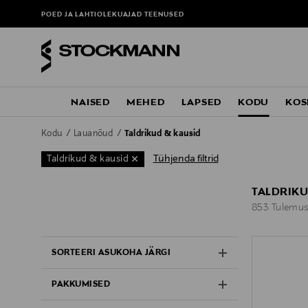
POED JA LAHTIOLEKUAJAD
TEENUSED
NAISED
MEHED
LAPSED
KODU
KOS
Kodu
Lauanõud
Taldrikud & kausid
Tühjenda filtrid
Taldrikud & kausid
TALDRIKU
853 Tulemus
853 Tulemus
SORTEERI ASUKOHA JÄRGI
PAKKUMISED