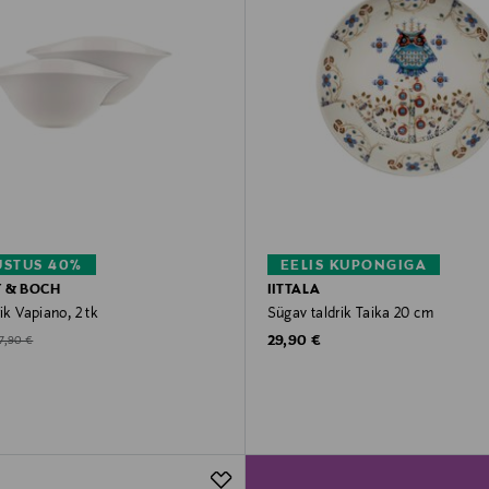
STUS 40%
EELIS KUPONGIGA
Y & BOCH
IITTALA
rik Vapiano, 2 tk
Sügav taldrik Taika 20 cm
Original Price
d Price
riginal Price
29,90 €
7,90 €