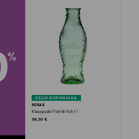
EELIS KUPONGIGA
SERAX
Klaaspudel Fish & fish 1 l
Original Price
38,50 €