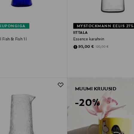
 KUPONGIGA
MYSTOCKMANN EELIS 21%
IITTALA
 Fish & Fish 1 l
Essence karahvin
rice
Discounted Price
Original Price
95,00 €
120,00 €
MUUMI KRUUSID
-20%