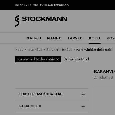
POED JA LAHTIOLEKUAJAD
TEENUSED
NAISED
MEHED
LAPSED
KODU
KOS
Kodu
Lauanõud
Serveerimisnõud
Karahvinid & dekantrid
Tühjenda filtrid
Karahvinid & dekantrid
KARAHVIN
27 Tulemust
27 Tulemust
SORTEERI ASUKOHA JÄRGI
PAKKUMISED