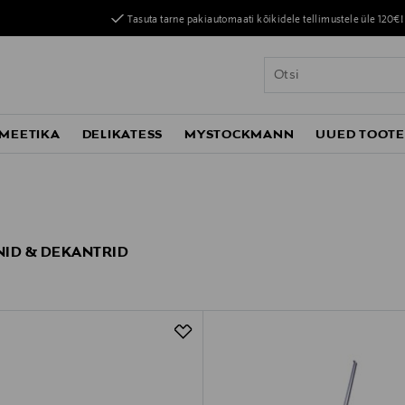
Tasuta tarne pakiautomaati kõikidele tellimustele üle 120€!
MEETIKA
DELIKATESS
MYSTOCKMANN
UUED TOOT
ID & DEKANTRID