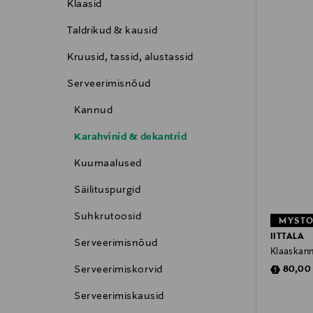
Klaasid
Taldrikud & kausid
Kruusid, tassid, alustassid
Serveerimisnõud
Kannud
Karahvinid & dekantrid
Kuumaalused
Säilituspurgid
Suhkrutoosid
MYSTO
IITTALA
Serveerimisnõud
Klaaskann 
Discoun
Serveerimiskorvid
80,00
Serveerimiskausid