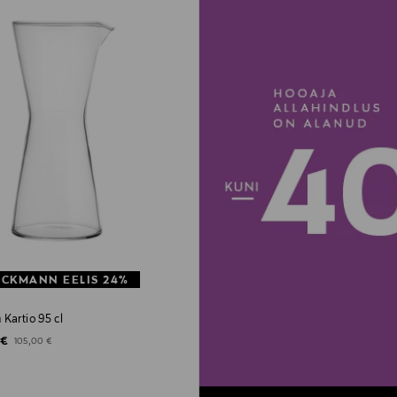
CKMANN EELIS 24%
Kartio 95 cl
ted Price
Original Price
 €
105,00 €