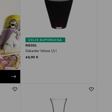
EELIS KUPONGIGA
RIEDEL
Dekanter Veloce 1,3 l
Original Price
49,90 €