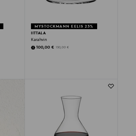
MYSTOCKMANN EELIS 23%
IITTALA
Karahvin
Discounted Price
Original Price
100,00 €
130,00 €