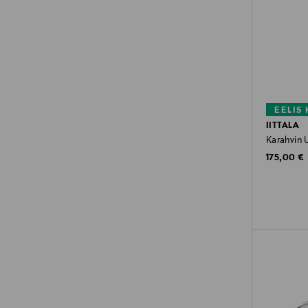
EELIS
IITTALA
Karahvin U
Original P
175,00 €