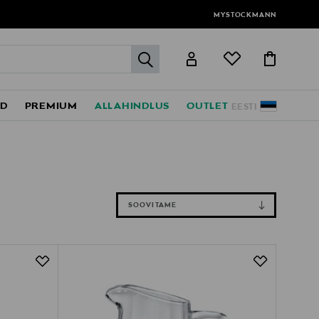
MYSTOCKMANN
label.header.go
ED
PREMIUM
ALLAHINDLUS
OUTLET
EESTI
SOOVITAME