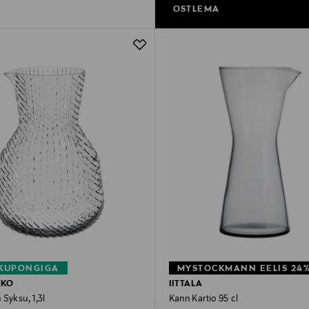
OSTLEMA
 KUPONGIGA
MYSTOCKMANN EELIS 24
KKO
IITTALA
Syksu, 1,3l
Kann Kartio 95 cl