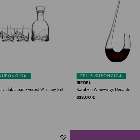
 KUPONGIGA
EELIS KUPONGIGA
RIEDEL
a viskiklaasid Everest Whiskey Set
Karahvin Winewings Decanter
Original Price
629,00 €
rice