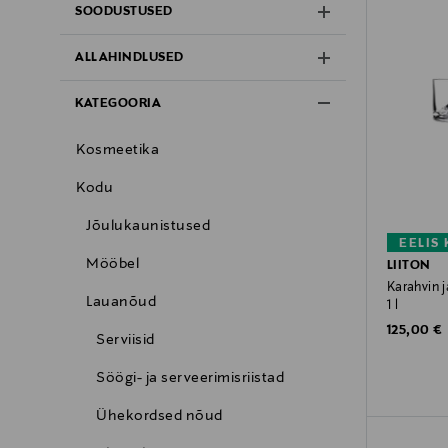
SOODUSTUSED
ALLAHINDLUSED
KATEGOORIA
Kosmeetika
Kodu
Jõulukaunistused
EELIS
Mööbel
LIITON
Karahvin j
Lauanõud
1 l
Original P
125,00 €
Serviisid
Söögi- ja serveerimisriistad
Ühekordsed nõud