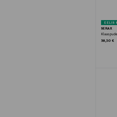
EELIS
SERAX
Klaaspudel
Original P
38,50 €