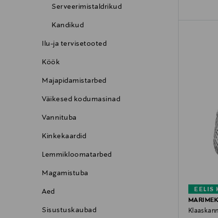
Serveerimistaldrikud
Kandikud
Ilu-ja tervisetooted
Köök
Majapidamistarbed
Väikesed kodumasinad
Vannituba
Kinkekaardid
Lemmikloomatarbed
Magamistuba
EELIS
Aed
MARIME
Sisustuskaubad
Klaaskann 