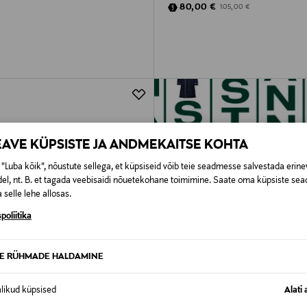
rice
Discounted Price
Original Price
80,00 €
105,00 €
EAVE KÜPSISTE JA ANDMEKAITSE KOHTA
"Luba kõik", nõustute sellega, et küpsiseid võib teie seadmesse salvestada erine
el, nt. B. et tagada veebisaidi nõuetekohane toimimine. Saate oma küpsiste sead
 selle lehe allosas.
poliitika
TE RÜHMADE HALDAMINE
alikud küpsised
Alati 