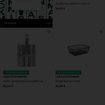
Good Grips salativurr ø 21 cm
Original Price
58,95 €
OSTLEMA
EELIS KUPONGIGA
EELIS KUPONGIGA
CASA STOCKMANN
CASA STOCKMANN
Soola- ja pipraveskikomplekt Tia
Köögiviljakorv Vista
Original Price
Original Price
29,90 €
24,90 €