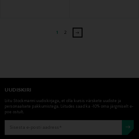
1
2
UUDISKIRI
Liitu Stockmanni uudiskirjaga, et olla kursis värskete uudiste ja
personaalsete pakkumistega. Liitudes saad ka -10% oma järgmiselt e-
poe ostult.