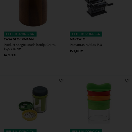
EELIS KUPONGIGA
EELIS KUPONGIGA
CASA STOCKMANN
MARCATO
Puidust söögiriistade hoidja Chiro,
Pastamasin Atlas 150
13,5 x 16 cm
Original Price
159,00 €
Original Price
14,90 €
EELIS KUPONGIGA
EELIS KUPONGIGA