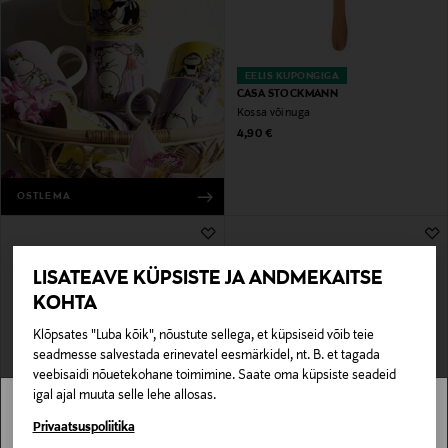
EELIS KUPONGIGA
CASA STOCKMANN
Kossa võinuga
Original Price
4,90 €
OSTLEMA
LISATEAVE KÜPSISTE JA ANDMEKAITSE
KOHTA
Klõpsates "Luba kõik", nõustute sellega, et küpsiseid võib teie
seadmesse salvestada erinevatel eesmärkidel, nt. B. et tagada
veebisaidi nõuetekohane toimimine. Saate oma küpsiste seadeid
igal ajal muuta selle lehe allosas.
EELIS KUPONGIGA
EELIS KUPONGIGA
MARCATO
OXO
Stockmann pole Sinu riigis saadaval.
Privaatsuspoliitika
Pastamasin Atlas 150 Pastawheel
Köögiviljalõikur