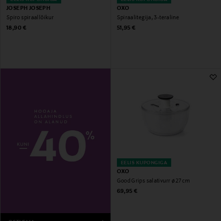
JOSEPH JOSEPH
OXO
Spiro spiraallõikur
Spiraalitegija, 3-teraline
Original Price
Original Price
18,90 €
51,95 €
EELIS KUPONGIGA
OXO
Good Grips salativurr ø 27 cm
Original Price
69,95 €