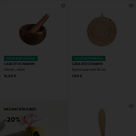
EELIS KUPONGIGA
EELIS KUPONGIGA
CASA STOCKMANN
CASA STOCKMANN
Uhmer, väike
Kuma lauamatt 38 cm
Original Price
Original Price
14,90 €
7,90 €
MUUMI KRUUSID
-20%