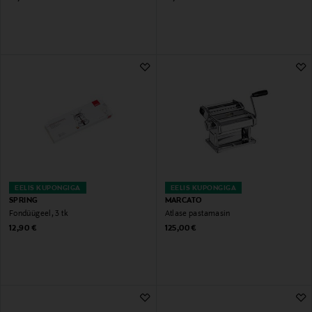
EELIS KUPONGIGA
EELIS KUPONGIGA
SPRING
MARCATO
Fondüügeel, 3 tk
Atlase pastamasin
Original Price
Original Price
12,90 €
125,00 €