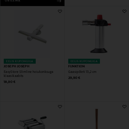
OSTLEMA
EELIS KUPONGIGA
EELIS KUPONGIGA
JOSEPH JOSEPH
FUNKTION
EasyStore Slimline hoiukonksuga
Gaasipõleti 13,2 cm
klaasikaabits
Original Price
29,90 €
Original Price
18,90 €