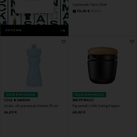
Soolaveski Paris Chef
Discounted Price
Original Price
79,00 €
99,50 €
OSTLEMA
EELIS KUPONGIGA
EELIS KUPONGIGA
COLE & MASON
SKEPPSHULT
Soola- või pipraveski Kenton 15 cm
Pipraveski Little Swing Pepper
Original Price
Original Price
24,90 €
49,90 €