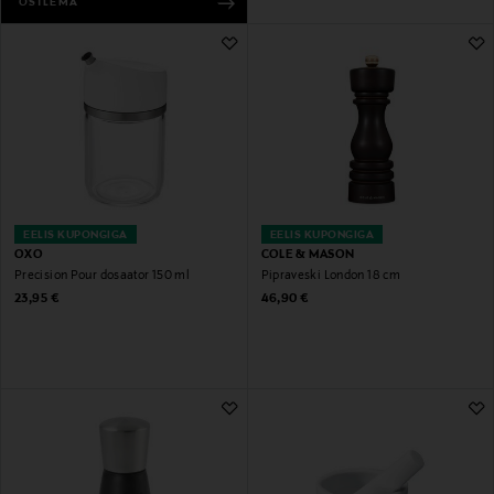
OSTLEMA
EELIS KUPONGIGA
EELIS KUPONGIGA
OXO
COLE & MASON
Precision Pour dosaator 150 ml
Pipraveski London 18 cm
Original Price
Original Price
23,95 €
46,90 €