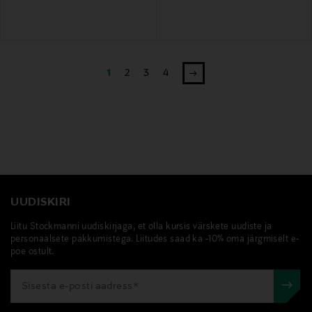
1
2
3
4
UUDISKIRI
Liitu Stockmanni uudiskirjaga, et olla kursis värskete uudiste ja
personaalsete pakkumistega. Liitudes saad ka -10% oma järgmiselt e-
poe ostult.