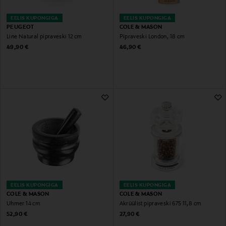
EELIS KUPONGIGA
EELIS KUPONGIGA
PEUGEOT
COLE & MASON
Line Natural pipraveski 12 cm
Pipraveski London, 18 cm
Original Price
Original Price
49,90 €
46,90 €
EELIS KUPONGIGA
EELIS KUPONGIGA
COLE & MASON
COLE & MASON
Uhmer 14 cm
Akrüülist pipraveski 675 11,8 cm
Original Price
Original Price
52,90 €
27,90 €