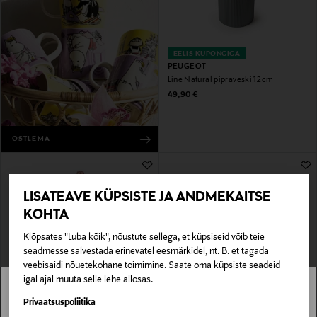
EELIS KUPONGIGA
PEUGEOT
Line Natural pipraveski 12 cm
Original Price
49,90 €
OSTLEMA
LISATEAVE KÜPSISTE JA ANDMEKAITSE
KOHTA
Klõpsates "Luba kõik", nõustute sellega, et küpsiseid võib teie
seadmesse salvestada erinevatel eesmärkidel, nt. B. et tagada
veebisaidi nõuetekohane toimimine. Saate oma küpsiste seadeid
igal ajal muuta selle lehe allosas.
MYSTOCKMANN EELIS 21%
EELIS KUPONGIGA
PEUGEOT
PEUGEOT
Stockmann pole Sinu riigis saadaval.
Privaatsuspoliitika
Soolaveski Paris Chef 22 cm
Linéa Acryl veskialus