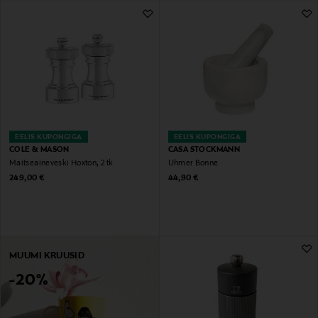
EELIS KUPONGIGA
EELIS KUPONGIGA
COLE & MASON
CASA STOCKMANN
Maitseaineveski Hoxton, 2 tk
Uhmer Bonne
Original Price
Original Price
249,00 €
44,90 €
MUUMI KRUUSID
-20%