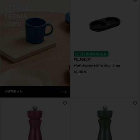
IITTALA
TEEMA
-20%
EELIS KUPONGIGA
PEUGEOT
Maitseaineveskite alus Linea
Original Price
16,90 €
OSTLEMA