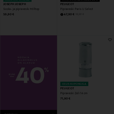
JOSEPH JOSEPH
PEUGEOT
Soola- ja pipraveski Milltop
Pipraveski Paris U Select
Original Price
Discounted Price
Original Price
59,90 €
47,90 €
59,90 €
EELIS KUPONGIGA
PEUGEOT
Pipraveski Zeli 14 cm
Original Price
71,90 €