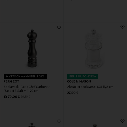
MYSTOCKMANN EELIS 21%
EELIS KUPONGIGA
PEUGEOT
COLE & MASON
Soolaveski Paris Chef Carbon U
Akrüülist soolaveski 675 11,8 cm
´Select Z Salt Mill 22 cm
Original Price
27,90 €
Discounted Price
Original Price
79,00 €
99,50 €