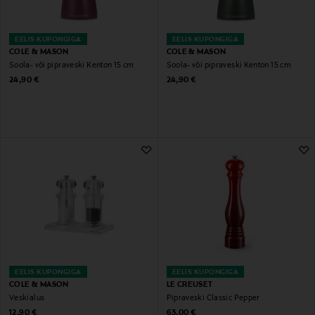
EELIS KUPONGIGA
EELIS KUPONGIGA
COLE & MASON
COLE & MASON
Soola- või pipraveski Kenton 15 cm
Soola- või pipraveski Kenton 15 cm
Original Price
Original Price
24,90 €
24,90 €
EELIS KUPONGIGA
EELIS KUPONGIGA
COLE & MASON
LE CREUSET
Veskialus
Pipraveski Classic Pepper
Original Price
Original Price
12,90 €
63,00 €