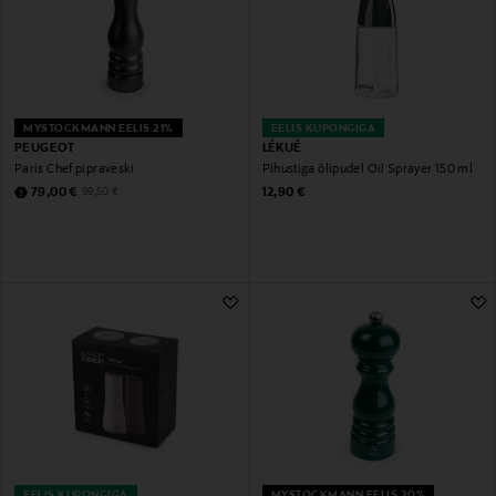
MYSTOCKMANN EELIS 21%
EELIS KUPONGIGA
PEUGEOT
LÉKUÉ
Paris Chef pipraveski
Pihustiga õlipudel Oil Sprayer 150 ml
Discounted Price
Original Price
Original Price
79,00 €
12,90 €
99,50 €
EELIS KUPONGIGA
MYSTOCKMANN EELIS 20%