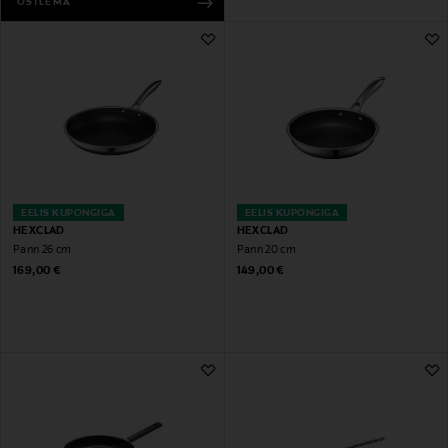
OSTLEMA
EELIS KUPONGIGA
EELIS KUPONGIGA
HEXCLAD
HEXCLAD
Pann 26 cm
Pann 20 cm
Original Price
Original Price
169,00 €
149,00 €