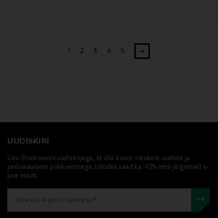
1
2
3
4
5
UUDISKIRI
Liitu Stockmanni uudiskirjaga, et olla kursis värskete uudiste ja
personaalsete pakkumistega. Liitudes saad ka -10% oma järgmiselt e-
poe ostult.