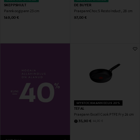
SKEPPSHULT
DE BUYER
Pannkoogipann 23 cm
PraepannChoc 5 Resto Induct , 28 cm
Original Price
Original Price
149,00 €
97,00 €
MYSTOCKMANN EELIS 20%
TEFAL
Praepann Excell Cook PTFE Fry 24 cm
Discounted Price
Original Price
35,90 €
44,90 €