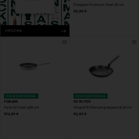
Praepann Premium Steel 28 cm
Original Price
69,90 €
OSTLEMA
EELIS KUPONGIGA
EELIS KUPONGIGA
FISKARS
DE BUYER
Pann All Steel ⌀28 cm
Mineral B Element praepann ø 28 cm
Original Price
Original Price
102,99 €
82,90 €