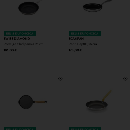
EELIS KUPONGIGA
EELIS KUPONGIGA
SWISS DIAMOND
SCANPAN
Prestige Clad pann ø 24 cm
Pann HaptIQ 26 cm
Original Price
Original Price
161,00 €
175,00 €
EELIS KUPONGIGA
EELIS KUPONGIGA