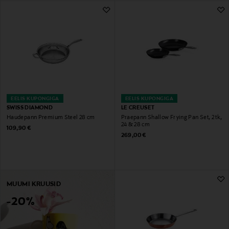
EELIS KUPONGIGA
EELIS KUPONGIGA
SWISS DIAMOND
LE CREUSET
Haudepann Premium Steel 28 cm
Praepann Shallow Frying Pan Set, 2 tk,
24 & 28 cm
Original Price
109,90 €
Original Price
269,00 €
MUUMI KRUUSID
-20%