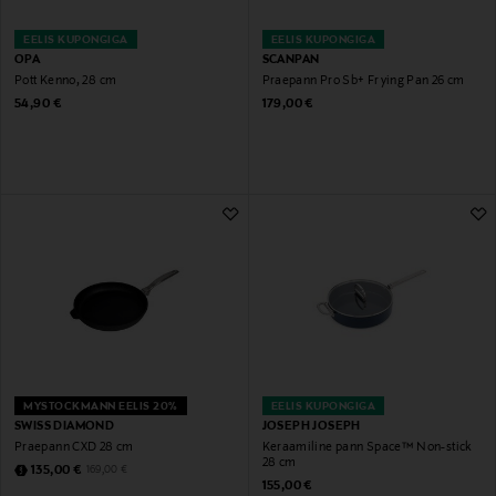
EELIS KUPONGIGA
EELIS KUPONGIGA
OPA
SCANPAN
Pott Kenno, 28 cm
Praepann Pro Sb+ Frying Pan 26 cm
Original Price
Original Price
54,90 €
179,00 €
MYSTOCKMANN EELIS 20%
EELIS KUPONGIGA
SWISS DIAMOND
JOSEPH JOSEPH
Praepann CXD 28 cm
Keraamiline pann Space™ Non-stick
28 cm
Discounted Price
Original Price
135,00 €
169,00 €
Original Price
155,00 €