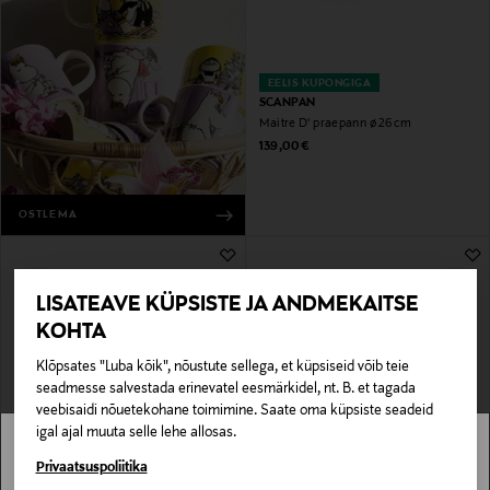
EELIS KUPONGIGA
SCANPAN
Maitre D' praepann ø 26 cm
Original Price
139,00 €
OSTLEMA
LISATEAVE KÜPSISTE JA ANDMEKAITSE
KOHTA
Klõpsates "Luba kõik", nõustute sellega, et küpsiseid võib teie
seadmesse salvestada erinevatel eesmärkidel, nt. B. et tagada
veebisaidi nõuetekohane toimimine. Saate oma küpsiste seadeid
igal ajal muuta selle lehe allosas.
MYSTOCKMANN EELIS 22%
EELIS KUPONGIGA
JAMIE OLIVER
HEXCLAD
Stockmann pole Sinu riigis saadaval.
Privaatsuspoliitika
Pann JO Quick & Easy 28 cm
Pann 30 cm