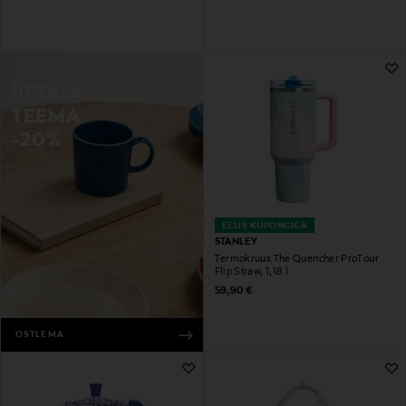
IITTALA
TEEMA
-20%
EELIS KUPONGIGA
STANLEY
Termokruus The Quencher ProTour
Flip Straw, 1,18 l
Original Price
59,90 €
OSTLEMA