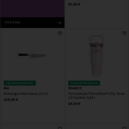
Original Price
95,99 €
OSTLEMA
EELIS KUPONGIGA
EELIS KUPONGIGA
KAI
STANLEY
Kokanuga Shun Classic 20 cm
Termoskruus The IceFlow™ Flip Straw
2.0 Tumbler 0,89 l
Original Price
258,00 €
Original Price
49,90 €