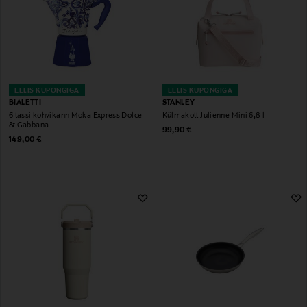
EELIS KUPONGIGA
EELIS KUPONGIGA
BIALETTI
STANLEY
6 tassi kohvikann Moka Express Dolce
Külmakott Julienne Mini 6,8 l
& Gabbana
Original Price
99,90 €
Original Price
149,00 €