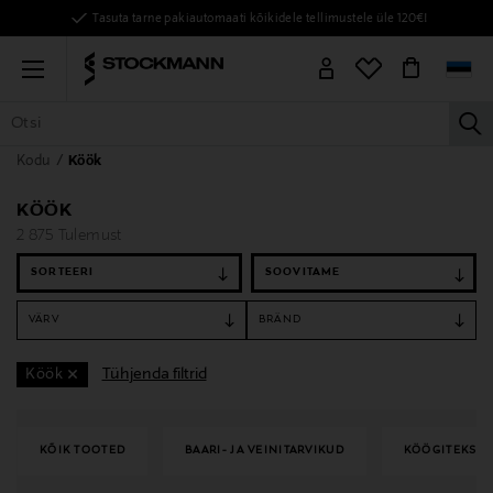
Tasuta tarne pakiautomaati kõikidele tellimustele üle 120€!
Menu
la
Kodu
Köök
KÕIK TOOTED
NAISED
MEHED
LAPSED
KODU
KOSMEE
KÖÖK
2 875 Tulemust
SORTEERI
VÄRV
BRÄND
Tühjenda filtrid
Köök
KÕIK TOOTED
BAARI- JA VEINITARVIKUD
KÖÖGITEKSTII