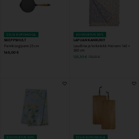
EELIS KUPONGIGA
SOODUSTUS 30%
SKEPPSHULT
LAPUAN KANKURIT
Pannkoogipann 23 cm
Laudlina ja torketekk Meirami 145 ×
260 cm
Original Price
149,00 €
Discounted Price
Original Price
125,30 €
179,00 €
SOODUSTUS 30%
EELIS KUPONGIGA