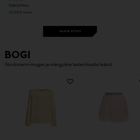
Püksid Misu
Discounted Price
Original Price
23,90 €
39,90 €
VAATA KÕIKI
BOGI
Stockmanni mugav ja mänguline lasterõivaste bränd.