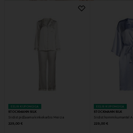
EELIS KUPONGIGA
EELIS KUPONGIGA
STOCKMANN SILK
STOCKMANN SILK
Siidist pidžaama kinkekarbis Mercia
Siidist hommikumantel A
Original Price
Original Price
229,00 €
229,00 €