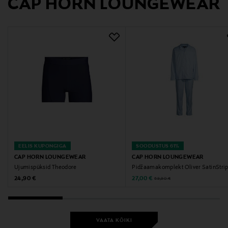
CAP HORN LOUNGEWEAR
EELIS KUPONGIGA
SOODUSTUS 61%
CAP HORN LOUNGEWEAR
CAP HORN LOUNGEWEAR
Ujumispüksid Theodore
Pidžaamakomplekt Oliver SatinStri
Original Price
Discounted Price
Original Price
24,90 €
27,00 €
69,90 €
VAATA KÕIKI