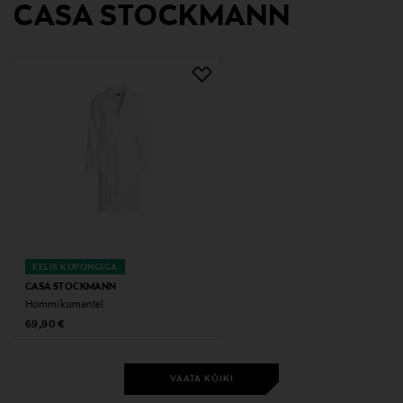
CASA STOCKMANN
EELIS KUPONGIGA
CASA STOCKMANN
Hommikumantel
Original Price
69,90 €
VAATA KÕIKI