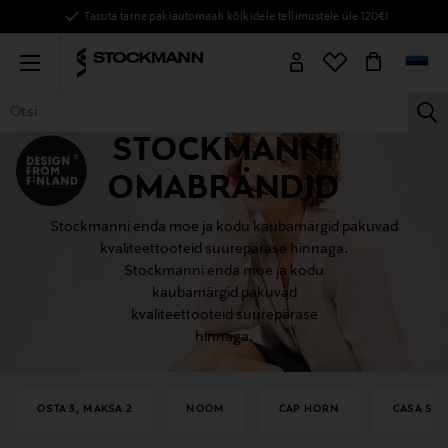
Tasuta tarne pakiautomaati kõikidele tellimustele üle 120€!
Menu
la
STOCKMANNI
KÕIK TOOTED
NAISED
MEHED
LAPSED
KODU
KOSMEE
OMABRÄNDID
Stockmanni enda moe ja kodu kaubamärgid pakuvad
kvaliteettooteid suurepärase hinnaga.
Stockmanni enda moe ja kodu
kaubamärgid pakuvad
kvaliteettooteid suurepärase
hinnaga.
OSTA 3, MAKSA 2
NOOM
CAP HORN
CASA ST