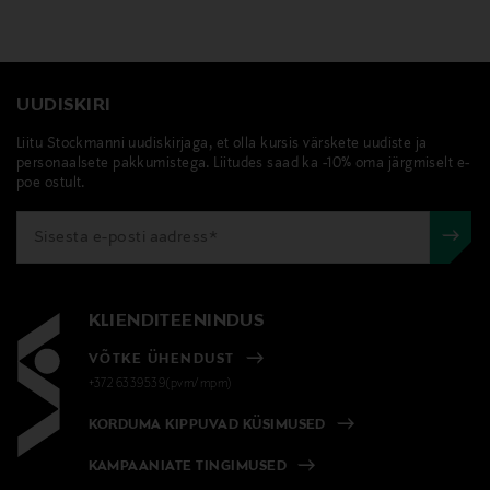
UUDISKIRI
Liitu Stockmanni uudiskirjaga, et olla kursis värskete uudiste ja
personaalsete pakkumistega. Liitudes saad ka -10% oma järgmiselt e-
poe ostult.
KLIENDITEENINDUS
VÕTKE ÜHENDUST
+372 6339539(pvm/mpm)
KORDUMA KIPPUVAD KÜSIMUSED
KAMPAANIATE TINGIMUSED