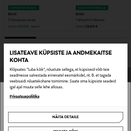
SOODUSTUS 40%
EELIS KUPONGIGA
BOGI
BOGI
Trikoopluus Jessie
Tüllseelik Fohanna
Original Price
Discounted Price
Original Price
alates
alates
10,10 €
19,90 €
16,90 €
VAATA KÕIKI
LISATEAVE KÜPSISTE JA ANDMEKAITSE
KOHTA
Klõpsates "Luba kõik", nõustute sellega, et küpsiseid võib teie
seadmesse salvestada erinevatel eesmärkidel, nt. B. et tagada
veebisaidi nõuetekohane toimimine. Saate oma küpsiste seadeid
igal ajal muuta selle lehe allosas.
Stockmann pole Sinu riigis saadaval.
Privaatsuspoliitika
Sinu riiki ei ole kohaletoimetamine saadaval.
NÄITA DETAILE
BOGI
SAAN ARU
OSTLEMA