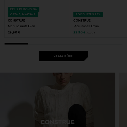
EELIS KUPONGIGA
OSTA 3, MAKSA 2
SOODUSTUS 25%
CONSTRUE
CONSTRUE
Meriino müts Evan
Meriinosall Edvin
Original Price
Discounted Price
Original Price
29,90 €
29,90 €
39,90 €
VAATA KÕIKI
CONSTRUE