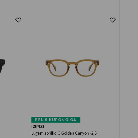
EELIS KUPONGIGA
IZIPIZI
Lugemisprillid C Golden Canyon +2,5