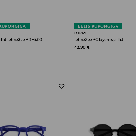
 KUPONGIGA
EELIS KUPONGIGA
IZIPIZI
illid LetmeSee #D +3.00
LetmeSee #C lugemisprillid
rice
Original Price
42,90 €