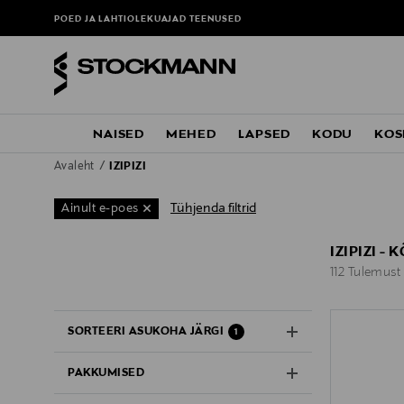
POED JA LAHTIOLEKUAJAD
TEENUSED
NAISED
MEHED
LAPSED
KODU
KOS
Avaleht
IZIPIZI
Tühjenda filtrid
Ainult e-poes
IZIPIZI 
112 Tulemust
112 Tulemust
SORTEERI ASUKOHA JÄRGI
1
PAKKUMISED