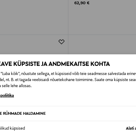
rice
Original Price
62,90 €
EAVE KÜPSISTE JA ANDMEKAITSE KOHTA
"Luba kõik", nõustute sellega, et küpsiseid võib teie seadmesse salvestada erine
el, nt. B. et tagada veebisaidi nõuetekohane toimimine. Saate oma küpsiste sead
 selle lehe allosas.
poliitika
TE RÜHMADE HALDAMINE
alikud küpsised
Alati 