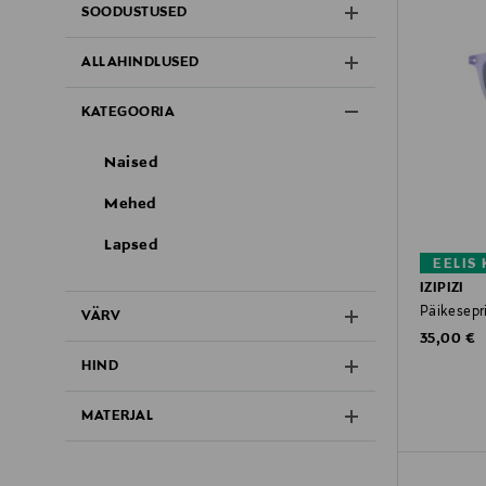
SOODUSTUSED
ALLAHINDLUSED
KATEGOORIA
Naised
Mehed
Lapsed
EELIS
IZIPIZI
Päikesepri
VÄRV
Original P
35,00 €
HIND
MATERJAL