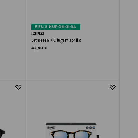
EELIS KUPONGIGA
IZIPIZI
Letmesee # C lugemisprillid
Original Price
42,90 €