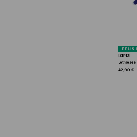
EELIS
IZIPIZI
Letmesee #
Original P
42,90 €