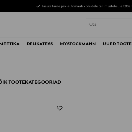
Tasuta tarne pakiautomaati kõikidele tellimustele üle 120€!
MEETIKA
DELIKATESS
MYSTOCKMANN
UUED TOOT
- KÕIK TOOTEKATEGOORIAD