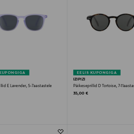
 KUPONGIGA
EELIS KUPONGIGA
IZIPIZI
llid E Lavender, 5-7aastastele
Päikeseprillid D Tortoise, 7-11aasta
rice
Original Price
35,00 €