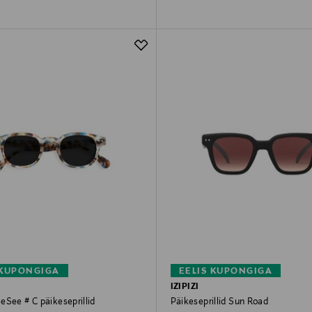
 KUPONGIGA
EELIS KUPONGIGA
IZIPIZI
eSee # C päikeseprillid
Päikeseprillid Sun Road