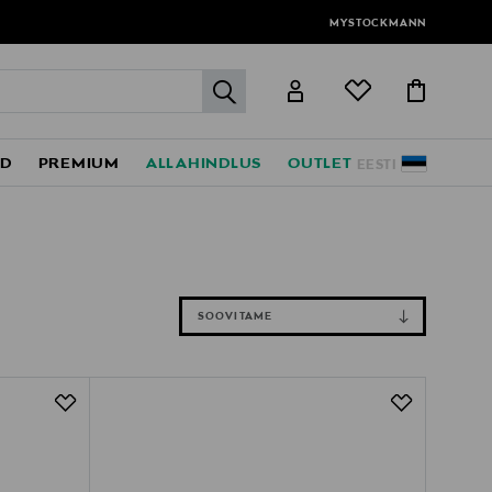
MYSTOCKMANN
label.header.go
ED
PREMIUM
ALLAHINDLUS
OUTLET
EESTI
SOOVITAME