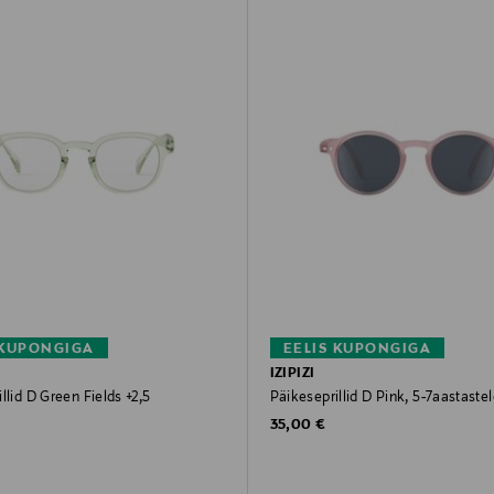
 KUPONGIGA
EELIS KUPONGIGA
IZIPIZI
llid D Green Fields +2,5
Päikeseprillid D Pink, 5-7aastaste
rice
Original Price
35,00 €