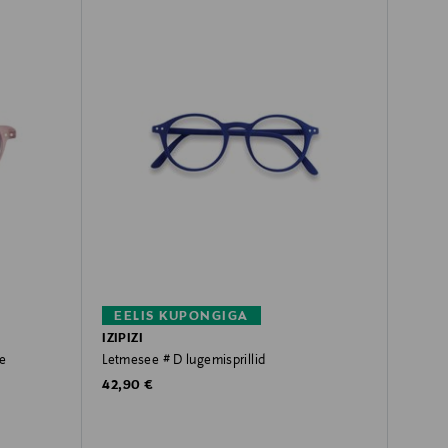
EELIS KUPONGIGA
IZIPIZI
le
Letmesee # D lugemisprillid
Original Price
42,90 €