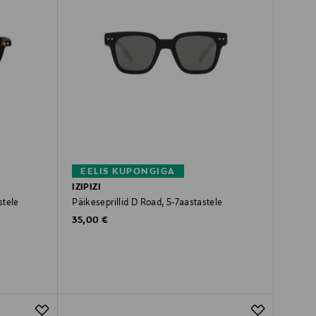
EELIS KUPONGIGA
IZIPIZI
stele
Päikeseprillid D Road, 5-7aastastele
Original Price
35,00 €