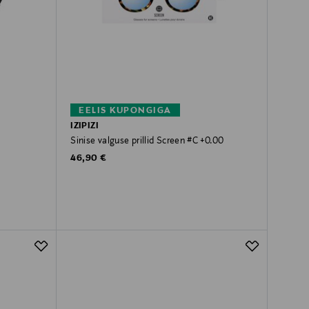
EELIS KUPONGIGA
IZIPIZI
Sinise valguse prillid Screen #C +0.00
Original Price
46,90 €