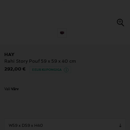
HAY
Rahi Story Pouf 59 x 59 x 40 cm
Original Price
292,00 €
EELIS KUPONGIGA
Vali
Värv
null
null