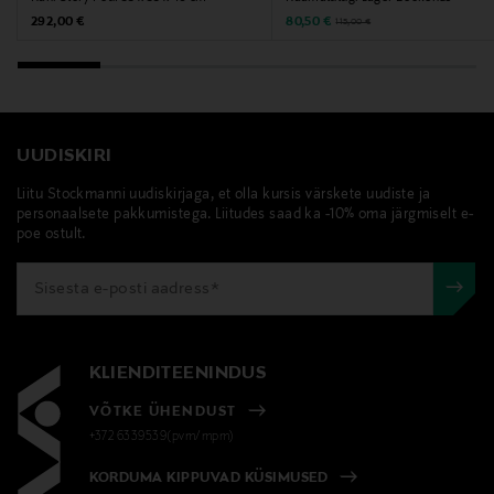
Original Price
Discounted Price
Original Price
292,00 €
80,50 €
115,00 €
UUDISKIRI
Liitu Stockmanni uudiskirjaga, et olla kursis värskete uudiste ja
personaalsete pakkumistega. Liitudes saad ka -10% oma järgmiselt e-
poe ostult.
KLIENDITEENINDUS
VÕTKE ÜHENDUST
+372 6339539(pvm/mpm)
KORDUMA KIPPUVAD KÜSIMUSED