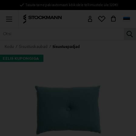
Tasuta tarne pakiautomaati kõikidele tellimustele üle 120€!
Menu
la
KÕIK TOOTED
NAISED
MEHED
LAPSED
KODU
KOSMEE
Kodu
Sisustuskaubad
Sisustuspadjad
EELIS KUPONGIGA