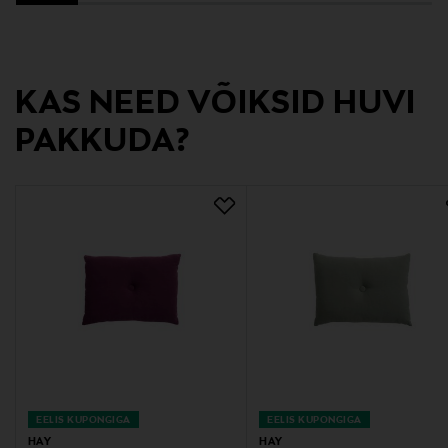
Tootja
HAY
KAS NEED VÕIKSID HUVI
Tootja aadress
PAKKUDA?
HAY, Nørrebrogade 9, 2200 Copenhagen, Denmark
Digitaalne aadress
info@hay.dk
Märksõnad
sisustuspadi, dekoratiivpadi, padi, diivanipadi, HAY,
kodutekstiil, sisustus, linane padi
EELIS KUPONGIGA
EELIS KUPONGIGA
HAY
HAY