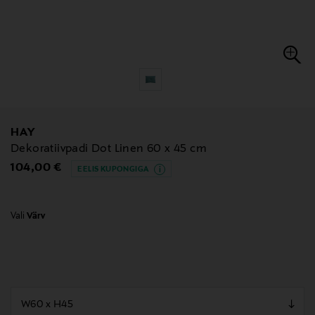
HAY
Dekoratiivpadi Dot Linen 60 x 45 cm
Original Price
104,00 €
EELIS KUPONGIGA
Vali
Värv
null
null