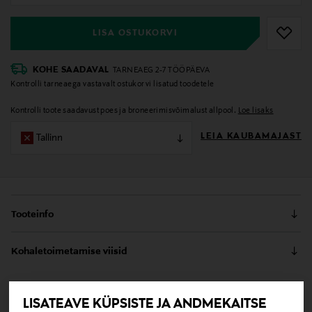
LISA OSTUKORVI
KOHE SAADAVAL
TARNEAEG 2-7 TÖÖPÄEVA
Kontrolli tarneaega vastavalt ostukorvi lisatud toodetele
Kontrolli toote saadavust poes ja broneerimisvõimalust allpool.
Loe lisaks
LEIA KAUBAMAJAST
Tallinn
Tooteinfo
Dekoratiivpadi Dot Linen on HAY puuvilla ja linase
Kohaletoimetamise viisid
segust valmistatud dekoratiivpadi, mis tundub nahal
meeldiv. Tagasihoidlik värvimaailm ja klassikaline
Kättesaamine poest
disain teevad sellest ideaalse lisandi diivanile või
0,00 €
voodile. Suurus 60 × 45 cm.
LISATEAVE KÜPSISTE JA ANDMEKAITSE