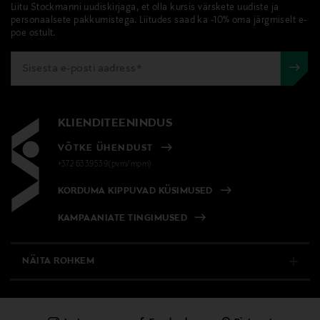
Liitu Stockmanni uudiskirjaga, et olla kursis värskete uudiste ja
personaalsete pakkumistega. Liitudes saad ka -10% oma järgmiselt e-
poe ostult.
KLIENDITEENINDUS
VÕTKE ÜHENDUST
+372 6339539(pvm/mpm)
KORDUMA KIPPUVAD KÜSIMUSED
KAMPAANIATE TINGIMUSED
NÄITA ROHKEM
E-POOD