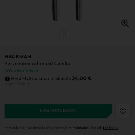
HACKMAN
Serveerimisvahendid Carelia
20% allahindlust
Discounted Price
34,00 €
Hind MyStockmann liikmele
Original Price
42,50 €
Norm.
null
null
LISA OSTUKORVI
Kontrolli toote saadavust poes ja broneerimisvõimalust allpool.
Loe lisaks