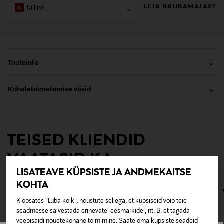
LEIA KAUBAMAJAST
Tallinn
Tooteinfo
Klassikaliselt elegantsed serveerimisvahendid Carelia
Kohaletoimetamise viisid
sobivad nii igapäevasteks kui ka pidulikeks puhkudeks.
Materjal on roostevaba teras, mida võib pesta
Kättesaamine poest
nõudepesumasinas.
0,00 €
TEISED KLIENDID
Tarnimine pakiautomaati või postkontorisse
Tootenumber
0,00 € – 4,90 €
VAATASID KA
117719079
LISATEAVE KÜPSISTE JA ANDMEKAITSE
Tootja
KOHTA
Fiskars Oyj
Klõpsates "Luba kõik", nõustute sellega, et küpsiseid võib teie
seadmesse salvestada erinevatel eesmärkidel, nt. B. et tagada
Tootja aadress
veebisaidi nõuetekohane toimimine. Saate oma küpsiste seadeid