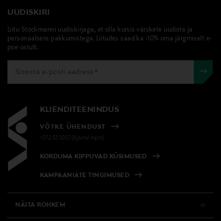
UUDISKIRI
Liitu Stockmanni uudiskirjaga, et olla kursis värskete uudiste ja
personaalsete pakkumistega. Liitudes saad ka -10% oma järgmiselt e-
poe ostult.
KLIENDITEENINDUS
VÕTKE ÜHENDUST
+372 6339539(pvm/mpm)
KORDUMA KIPPUVAD KÜSIMUSED
KAMPAANIATE TINGIMUSED
NÄITA ROHKEM