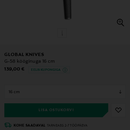
GLOBAL KNIVES
G-58 kööginuga 16 cm
Original Price
139,00 €
EELIS KUPONGIGA
null
null
LISA OSTUKORVI
KOHE SAADAVAL
TARNEAEG 2-7 TÖÖPÄEVA