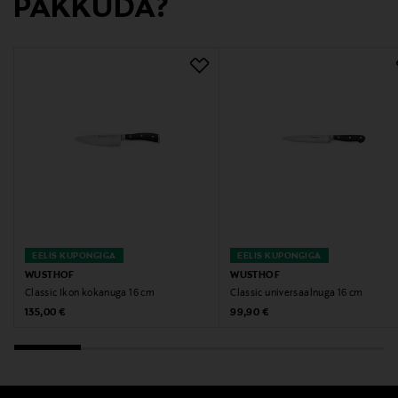
PAKKUDA?
EELIS KUPONGIGA
EELIS KUPONGIGA
WUSTHOF
WUSTHOF
Classic Ikon kokanuga 16 cm
Classic universaalnuga 16 cm
Original Price
Original Price
135,00 €
99,90 €