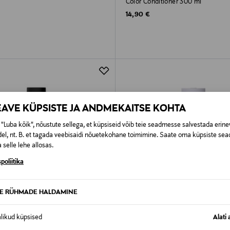
Color Conditioner 300 ml
rice
Original Price
14,90 €
EAVE KÜPSISTE JA ANDMEKAITSE KOHTA
"Luba kõik", nõustute sellega, et küpsiseid võib teie seadmesse salvestada erine
el, nt. B. et tagada veebisaidi nõuetekohane toimimine. Saate oma küpsiste sead
 selle lehe allosas.
poliitika
TE RÜHMADE HALDAMINE
alikud küpsised
Alati 