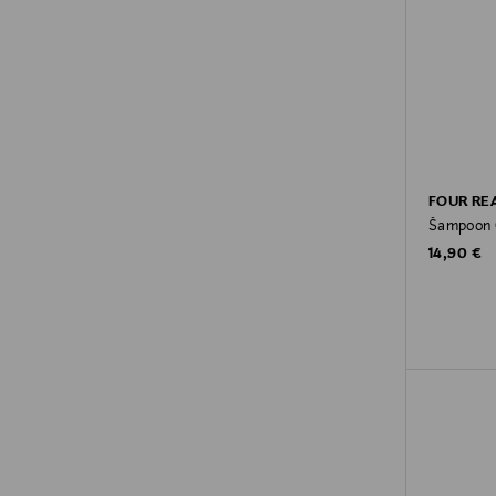
FOUR RE
Šampoon 
Original P
14,90 €