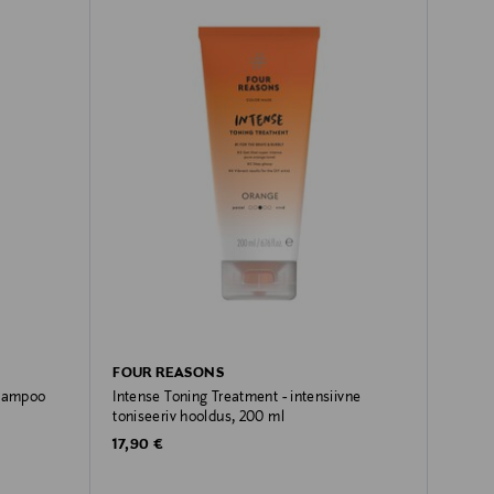
FOUR REASONS
hampoo
Intense Toning Treatment - intensiivne
toniseeriv hooldus, 200 ml
Original Price
17,90 €