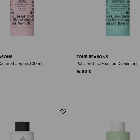
ASONS
FOUR REASONS
Color Shampoo 300 ml
Palsam Ultra Moisture Conditioner
rice
Original Price
14,90 €