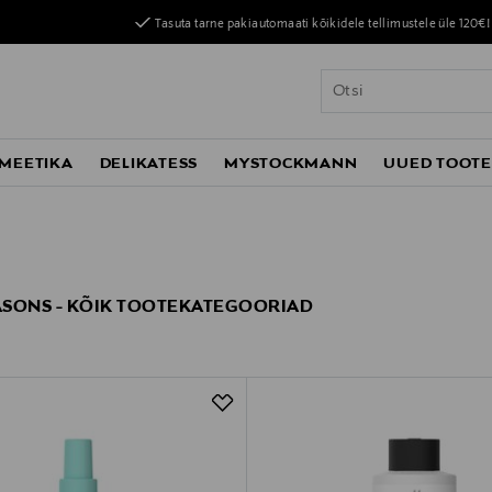
Tasuta tarne pakiautomaati kõikidele tellimustele üle 120€!
MEETIKA
DELIKATESS
MYSTOCKMANN
UUED TOOT
SONS - KÕIK TOOTEKATEGOORIAD