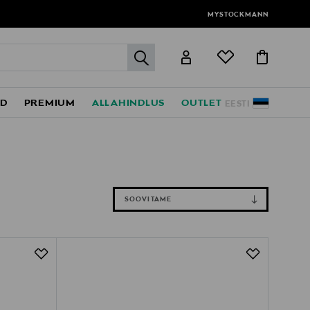
MYSTOCKMANN
label.header.go
ED
PREMIUM
ALLAHINDLUS
OUTLET
EESTI
SOOVITAME