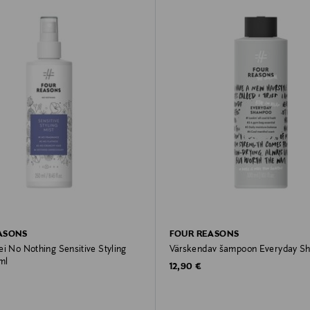
ASONS
FOUR REASONS
i No Nothing Sensitive Styling
Värskendav šampoon Everyday S
ml
Original Price
12,90 €
rice