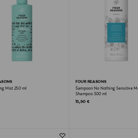
ASONS
FOUR REASONS
ing Mist 250 ml
Šampoon No Nothing Sensitive Mo
Shampoo 300 ml
rice
Original Price
15,90 €