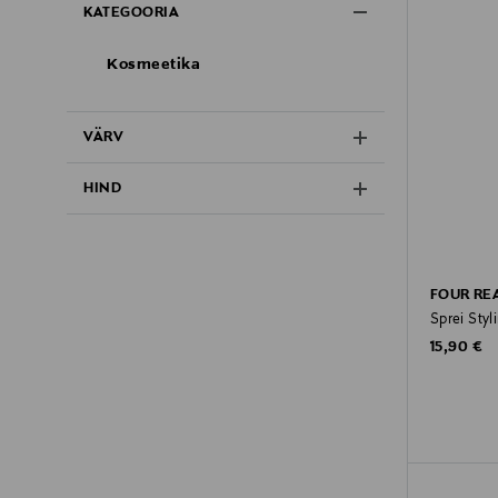
KATEGOORIA
Kosmeetika
VÄRV
HIND
FOUR RE
Sprei Styl
Original P
15,90 €