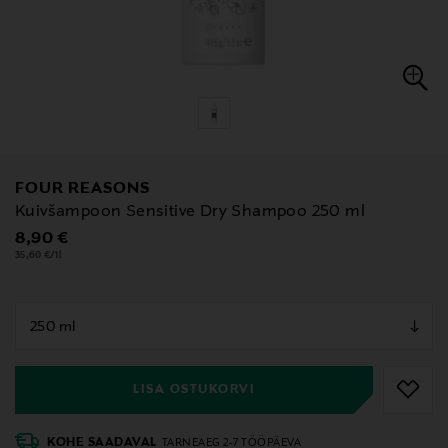
FOUR REASONS
Kuivšampoon Sensitive Dry Shampoo 250 ml
Original Price
8,90 €
35,60 €/1l
null
null
LISA OSTUKORVI
KOHE SAADAVAL
TARNEAEG 2-7 TÖÖPÄEVA