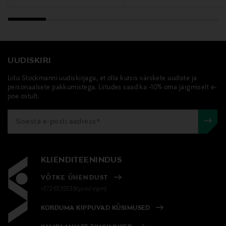
UUDISKIRI
Liitu Stockmanni uudiskirjaga, et olla kursis värskete uudiste ja
personaalsete pakkumistega. Liitudes saad ka -10% oma järgmiselt e-
poe ostult.
KLIENDITEENINDUS
VÕTKE ÜHENDUST
+372 6339539(pvm/mpm)
KORDUMA KIPPUVAD KÜSIMUSED