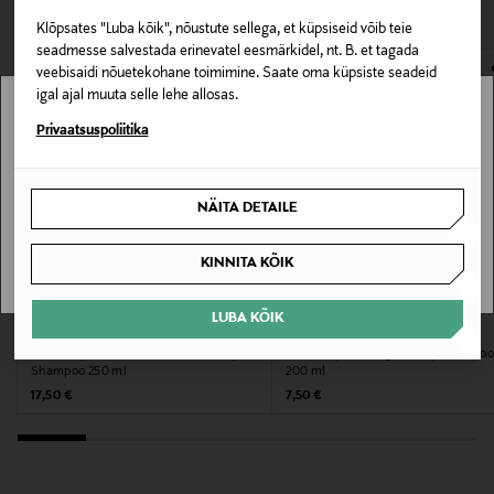
VAATASID KA
avamata originaalpakendis.
NOCOL
Klõpsates "Luba kõik", nõustute sellega, et küpsiseid võib teie
E-POE TAGASTUSED
seadmesse salvestada erinevatel eesmärkidel, nt. B. et tagada
veebisaidi nõuetekohane toimimine. Saate oma küpsiste seadeid
Suurus
igal ajal muuta selle lehe allosas.
250 ml
Stockmann pole Sinu riigis saadaval.
Privaatsuspoliitika
Koostisosad
Sinu riiki ei ole kohaletoimetamine saadaval.
Butane, Alcohol Denat., Propane, Oryza Sativa (Rice)
NÄITA DETAILE
Starch, Panthenol, Aqua (Water), Magnesium
SAAN ARU
Stearate, Isopropyl Palmitate, Cetrimonium Chloride,
KINNITA KÕIK
Citric Acid.
LUBA KÕIK
LÖWENGRIP
BATISTE
Tootjamaa
Kuivšampoon Caramel & Cream Dry
Kuivšampoon Original Dry Shampo
Shampoo 250 ml
200 ml
HIINA
Original Price
Original Price
17,50 €
7,50 €
Valmistaja tootenumber
A4312