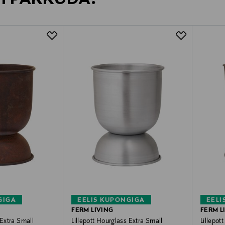
GIGA
EELIS KUPONGIGA
EELI
FERM LIVING
FERM L
 Extra Small
Lillepott Hourglass Extra Small
Lillepot