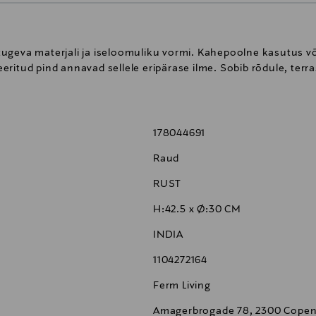
ugeva materjali ja iseloomuliku vormi. Kahepoolne kasutus võ
ritud pind annavad sellele eripärase ilme. Sobib rõdule, terra
178044691
Raud
RUST
H:42.5 x Ø:30 CM
INDIA
1104272164
Ferm Living
Amagerbrogade 78, 2300 Cope