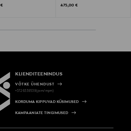
 Price
Original Price
 €
475,00 €
KLIENDITEENINDUS
VÕTKE ÜHENDUST
+372 6339539(pvm/mpm)
KORDUMA KIPPUVAD KÜSIMUSED
KAMPAANIATE TINGIMUSED