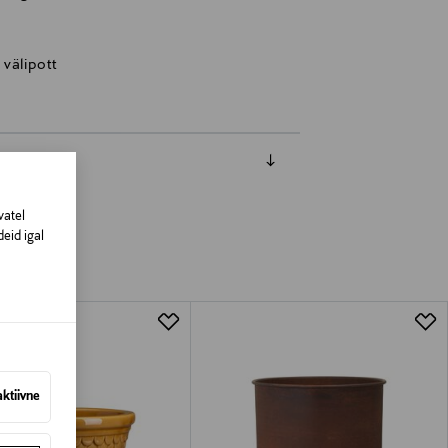
 välipott
vatel
eid igal
aktiivne