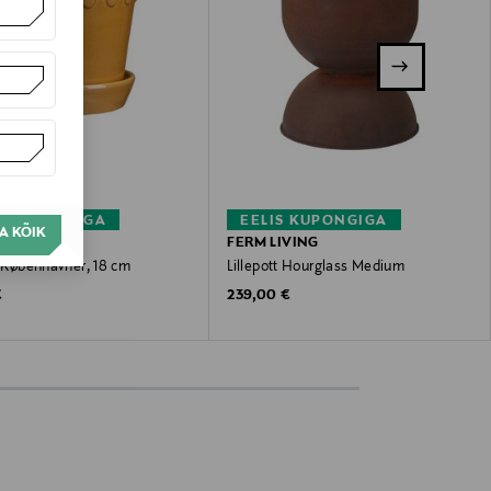
S KUPONGIGA
EELIS KUPONGIGA
A KÕIK
POTTER
FERM LIVING
t Københavner, 18 cm
Lillepott Hourglass Medium
 Price
Original Price
€
239,00 €