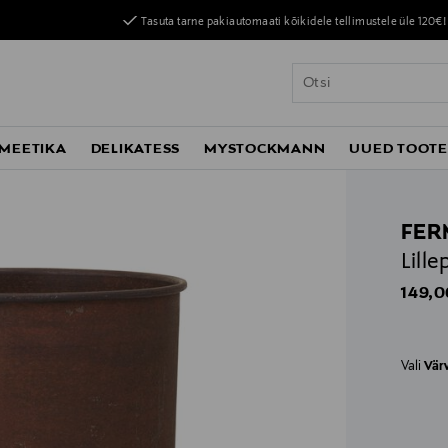
Tasuta tarne pakiautomaati kõikidele tellimustele üle 120€!
MEETIKA
DELIKATESS
MYSTOCKMANN
UUED TOOT
FER
Lill
Origin
149,0
Vali
Vär