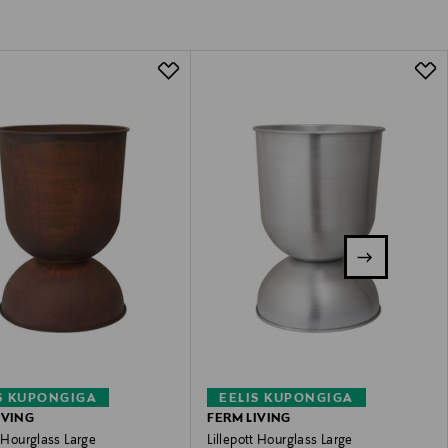
S KUPONGIGA
EELIS KUPONGIGA
IVING
FERM LIVING
t Hourglass Large
Lillepott Hourglass Large