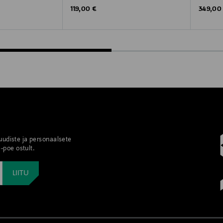
Original Price
Original
119,00 €
349,00
 uudiste ja personaalsete
-poe ostult.