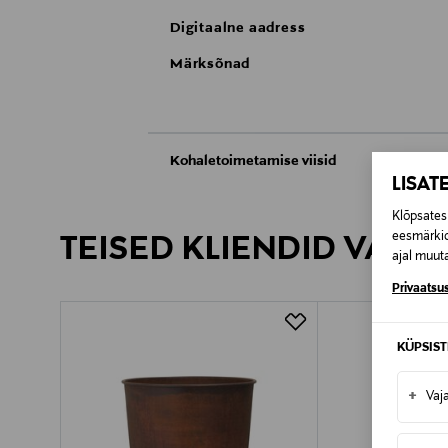
Digitaalne aadress
Märksõnad
Kohaletoimetamise viisid
LISAT
Kättesaamine poest
Klõpsates 
eesmärkid
TEISED KLIENDID VAATA
Tarnimine pakiautomaati või postkontoris
ajal muuta
Privaatsus
KÜPSIS
+
Vaj