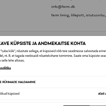
info@ferm.dk
ferm living, lillepott, istutusnõu,
EAVE KÜPSISTE JA ANDMEKAITSE KOHTA
0,00 €
"Luba kõik", nõustute sellega, et küpsiseid võib teie seadmesse salvestada erine
el, nt. B. et tagada veebisaidi nõuetekohane toimimine. Saate oma küpsiste sead
SID KA
0,00 € – 4,90 €
se
 selle lehe allosas.
poliitika
TE RÜHMADE HALDAMINE
alikud küpsised
Alati 