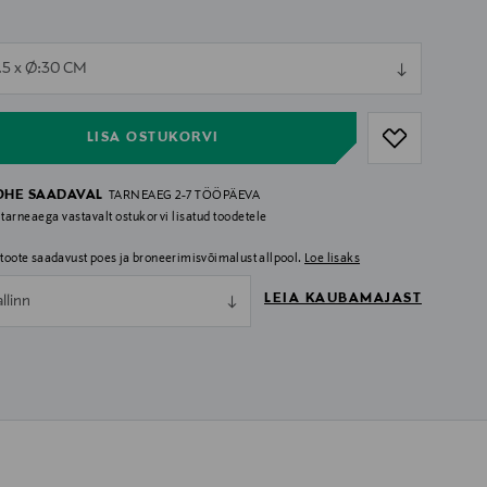
ull
.5 x Ø:30 CM
ull
LISA OSTUKORVI
OHE SAADAVAL
TARNEAEG 2-7 TÖÖPÄEVA
 tarneaega vastavalt ostukorvi lisatud toodetele
i toote saadavust poes ja broneerimisvõimalust allpool.
Loe lisaks
LEIA KAUBAMAJAST
allinn