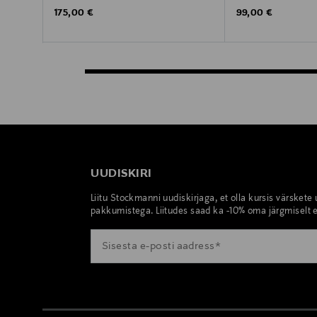
Original Price
Original Price
175,00 €
99,00 €
UUDISKIRI
Liitu Stockmanni uudiskirjaga, et olla kursis värskete
pakkumistega. Liitudes saad ka -10% oma järgmiselt e