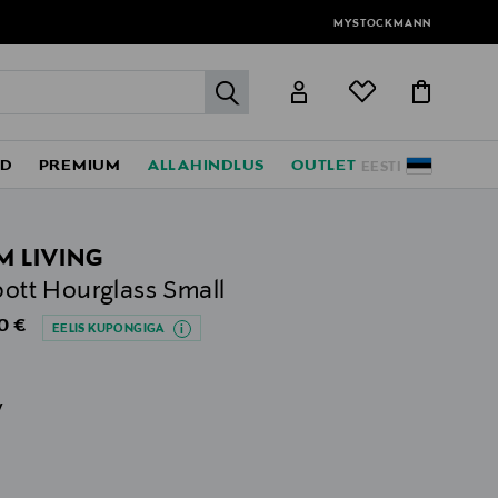
MYSTOCKMANN
label.header.go
ED
PREMIUM
ALLAHINDLUS
OUTLET
EESTI
M LIVING
epott Hourglass Small
al Price
0 €
EELIS KUPONGIGA
v