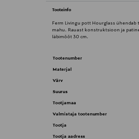
Tooteinfo
Ferm Livingu pott Hourglass ühendab t
mahu. Rauast konstruktsioon ja patinee
läbimõõt 30 cm.
Tootenumber
Materjal
Värv
Suurus
Tootjamaa
Valmistaja tootenumber
Tootja
Tootja aadress