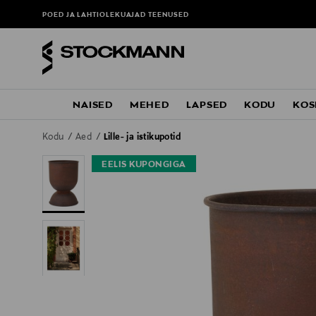
POED JA LAHTIOLEKUAJAD
TEENUSED
NAISED
MEHED
LAPSED
KODU
KOS
Kodu
Aed
Lille- ja istikupotid
EELIS KUPONGIGA