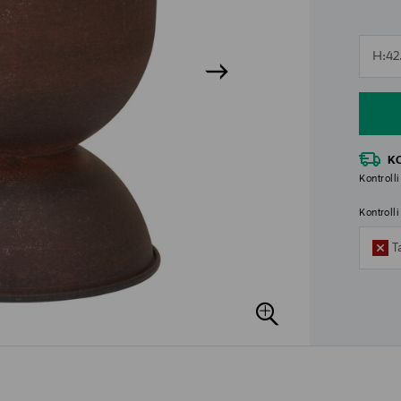
n
H:42
n
K
Kontrolli
Kontroll
T