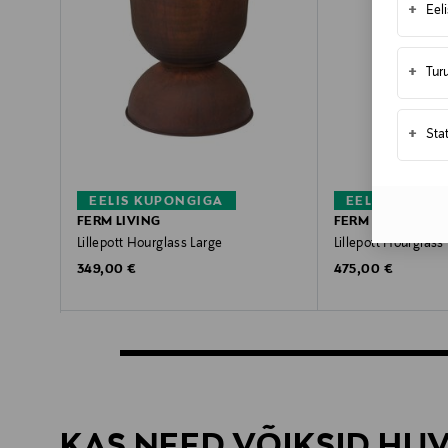
+
Eel
+
Tur
+
Sta
EELIS KUPONGIGA
EELIS KUPON
FERM LIVING
FERM LIVING
Lillepott Hourglass Large
Lillepott Hourglass
Original Price
Original Price
349,00 €
475,00 €
KAS NEED VÕIKSID HU