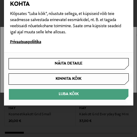
TEISED KLIENDID
KOHTA
Tarnimine pakiautomaati või postkontorisse
Tootenumber
0,00 € – 4,90 €
VAATASID KA
178044417
Klõpsates "Luba kõik", nõustute sellega, et küpsiseid võib teie
seadmesse salvestada erinevatel eesmärkidel, nt. B. et tagada
veebisaidi nõuetekohane toimimine. Saate oma küpsiste seadeid
Materjal
igal ajal muuta selle lehe allosas.
50% linane, 50% puuvill
Stockmann pole Sinu riigis saadaval.
Privaatsuspoliitika
Hooldusjuhendid
Sinu riiki ei ole kohaletoimetamine saadaval.
NÄITA DETAILE
Masinpesu vastavalt toote pesemisjuhistele
SAAN ARU
KINNITA KÕIK
Värv
CASHMERE/MOCHA/INDIGO BLUE
LUBA KÕIK
EELIS KUPONGIGA
EELIS KUPONGIGA
Suurus
HAY
HAY
H:70 x W:50 x D: CM
Kosmeetikakott Grid Small
Käekott Grid Everyday Bag Mini
Original Price
Original Price
20,00 €
37,00 €
Tootjamaa