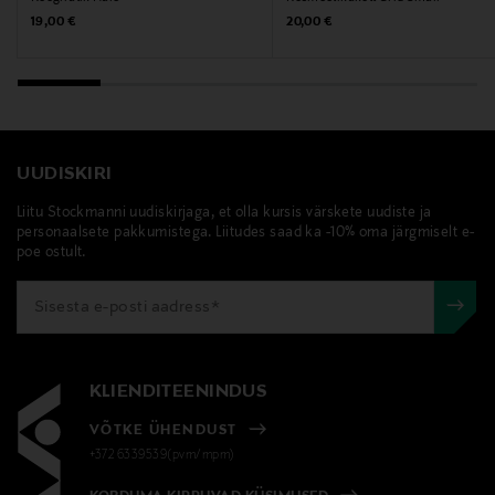
Original Price
Original Price
19,00 €
20,00 €
UUDISKIRI
Liitu Stockmanni uudiskirjaga, et olla kursis värskete uudiste ja
personaalsete pakkumistega. Liitudes saad ka -10% oma järgmiselt e-
poe ostult.
KLIENDITEENINDUS
VÕTKE ÜHENDUST
+372 6339539(pvm/mpm)