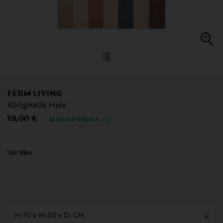
FERM LIVING
Köögirätik Hale
Original Price
19,00 €
EELIS KUPONGIGA
Vali
Värv
null
null