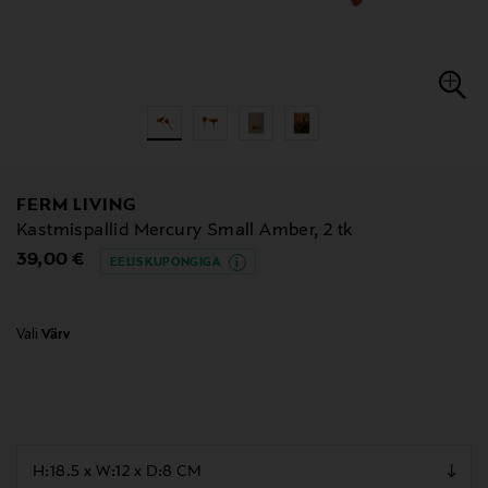
FERM LIVING
Kastmispallid Mercury Small Amber, 2 tk
Original Price
39,00 €
EELIS KUPONGIGA
Vali
Värv
null
null