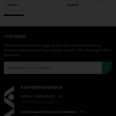
Original Price
Original Price
49,00 €
39,00 €
UUDISKIRI
Liitu Stockmanni uudiskirjaga, et olla kursis värskete uudiste ja
personaalsete pakkumistega. Liitudes saad ka -10% oma järgmiselt e-
poe ostult.
KLIENDITEENINDUS
VÕTKE ÜHENDUST
+372 6339539(pvm/mpm)
KORDUMA KIPPUVAD KÜSIMUSED