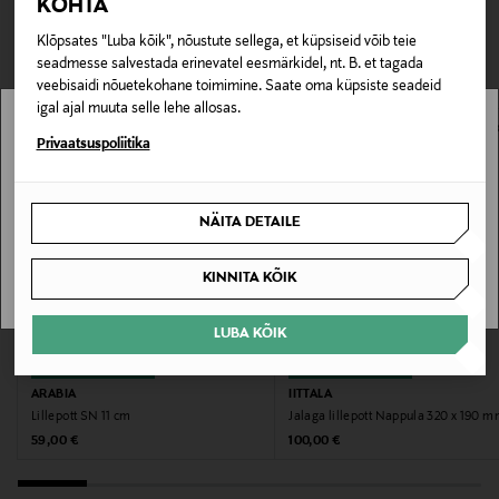
KOHTA
niiskus jõuaks juurteni vastavalt vajadusele.
TEISED KLIENDID
Tarnimine pakiautomaati või postkontorisse
0,00 € – 4,90 €
Klõpsates "Luba kõik", nõustute sellega, et küpsiseid võib teie
VAATASID KA
Tootenumber
seadmesse salvestada erinevatel eesmärkidel, nt. B. et tagada
veebisaidi nõuetekohane toimimine. Saate oma küpsiste seadeid
178044738
igal ajal muuta selle lehe allosas.
Stockmann pole Sinu riigis saadaval.
Privaatsuspoliitika
Materjal
Sinu riiki ei ole kohaletoimetamine saadaval.
Suupuhutud klaas
NÄITA DETAILE
Värv
SAAN ARU
KINNITA KÕIK
AMBER
LUBA KÕIK
Suurus
EELIS KUPONGIGA
EELIS KUPONGIGA
H:18.5 x W:12 x D:8 CM
ARABIA
IITTALA
Lillepott SN 11 cm
Jalaga lillepott Nappula 320 x 190 
Tootjamaa
Original Price
Original Price
59,00 €
100,00 €
HIINA