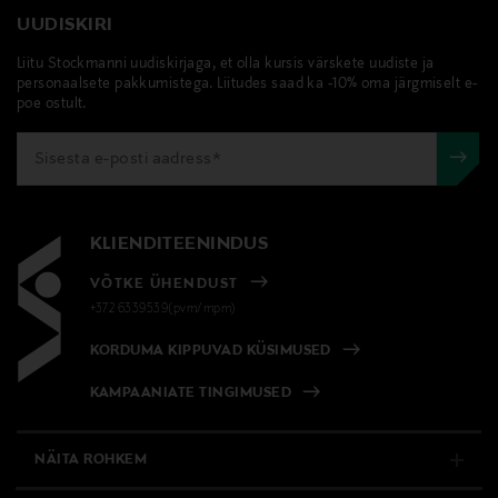
ja temperatuuri ning vähendada hõõrdumist.
UUDISKIRI
Tarnimine pakiautomaati või postkontorisse
Liitu Stockmanni uudiskirjaga, et olla kursis värskete uudiste ja
0,00 € – 4,90 €
Tootenumber
personaalsete pakkumistega. Liitudes saad ka -10% oma järgmiselt e-
177875845
poe ostult.
Materjal
100% siid
KLIENDITEENINDUS
Hooldusjuhendid
VÕTKE ÜHENDUST
Peske vastavalt toote pesemisjuhistele.
+372 6339539(pvm/mpm)
Värv
KORDUMA KIPPUVAD KÜSIMUSED
641 CLOUD GREY
KAMPAANIATE TINGIMUSED
Suurus
NÄITA ROHKEM
One Size