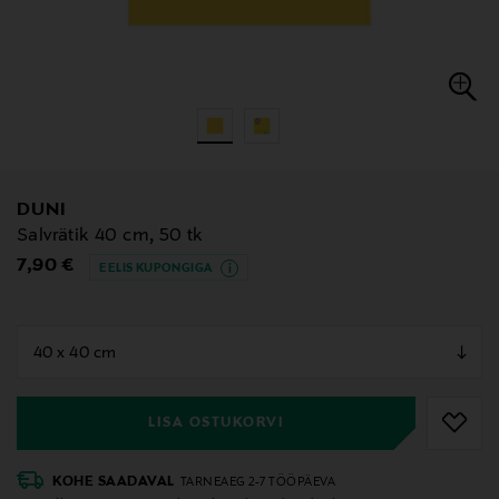
DUNI
Salvrätik 40 cm, 50 tk
Original Price
7,90 €
EELIS KUPONGIGA
null
null
LISA OSTUKORVI
KOHE SAADAVAL
TARNEAEG 2-7 TÖÖPÄEVA