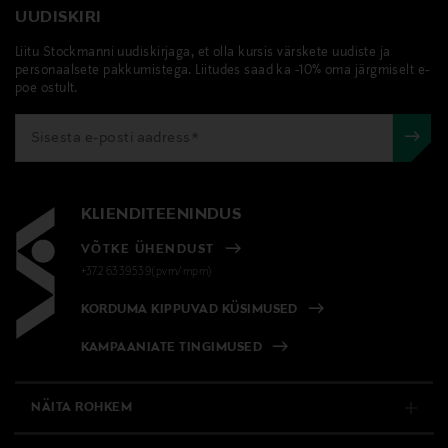
UUDISKIRI
Liitu Stockmanni uudiskirjaga, et olla kursis värskete uudiste ja
personaalsete pakkumistega. Liitudes saad ka -10% oma järgmiselt e-
poe ostult.
KLIENDITEENINDUS
VÕTKE ÜHENDUST
+372 6339539(pvm/mpm)
KORDUMA KIPPUVAD KÜSIMUSED
KAMPAANIATE TINGIMUSED
NÄITA ROHKEM