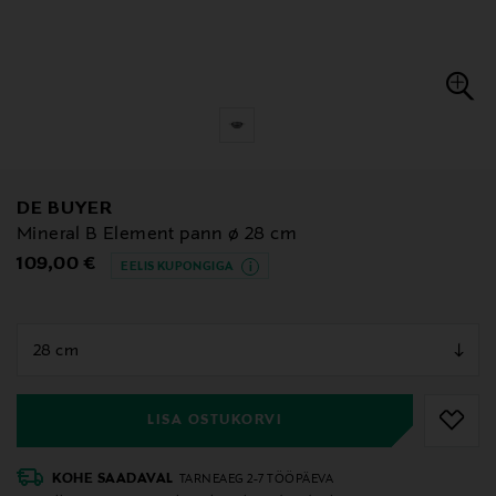
DE BUYER
Mineral B Element pann ø 28 cm
Original Price
109,00 €
EELIS KUPONGIGA
null
null
LISA OSTUKORVI
KOHE SAADAVAL
TARNEAEG 2-7 TÖÖPÄEVA