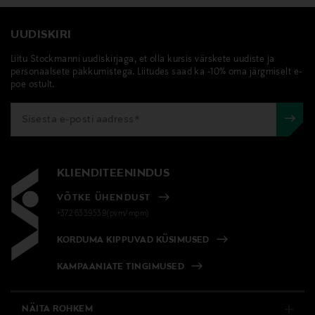
Tootja aadress
UUDISKIRI
25, Faymont, 88340 Le Val‑d’Ajol, France
Liitu Stockmanni uudiskirjaga, et olla kursis värskete uudiste ja
personaalsete pakkumistega. Liitudes saad ka -10% oma järgmiselt e-
Digitaalne aadress
poe ostult.
info@debuyer.com
Märksõnad
Süsinikterasest pann, röstimispann
KLIENDITEENINDUS
VÕTKE ÜHENDUST
+372 6339539(pvm/mpm)
KORDUMA KIPPUVAD KÜSIMUSED
KAMPAANIATE TINGIMUSED
NÄITA ROHKEM