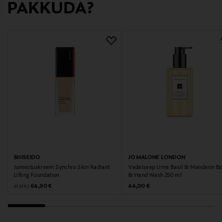
PAKKUDA?
28 cm
Kaal
1.8 kg
Tilavuus
4 l
Suurus
28 cm
Valmistaja tootenumber
SHISEIDO
JO MALONE LONDON
Jumestuskreem Synchro Skin Radiant
Vedelseep Lime Basil & Mandarin B
5654.28
Lifting Foundation
& Hand Wash 250 ml
Original Price
Original Price
alates
64,90 €
44,00 €
Tootja
de Buyer Industries SAS