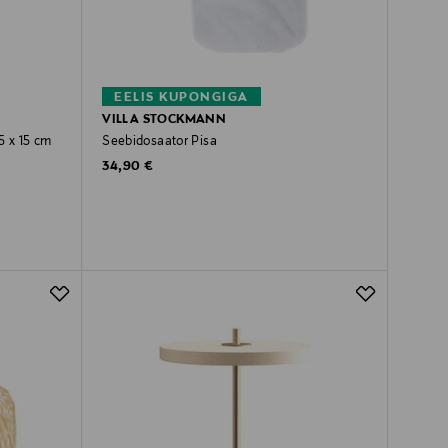
EELIS KUPONGIGA
VILLA STOCKMANN
5 x 15 cm
Seebidosaator Pisa
Original Price
34,90 €