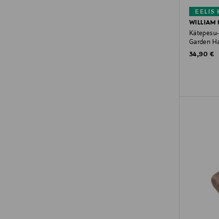
EELIS
WILLIAM
Kätepesu-
Garden Ha
Original P
34,90 €