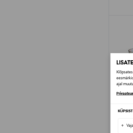
LISAT
Klõpsates 
eesmärkid
ajal muuta
Privaatsus
KÜPSIS
EELIS
+
IITTALA
Vaj
Vaas Aalto