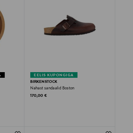
%
EELIS KUPONGIGA
BIRKENSTOCK
Nahast sandaalid Boston
Original Price
170,00 €