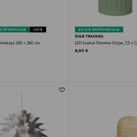
 KUPONGIGA
UUS
EELIS KUPONGIGA
STAR TRADING
Henkäys 260 × 260 cm
LED küünal Flamme Stripe, 7,5 x 7,
rice
Original Price
8,90 €