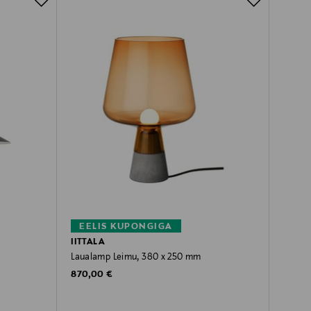
EELIS KUPONGIGA
IITTALA
Laualamp Leimu, 380 x 250 mm
Original Price
870,00 €