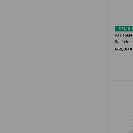
EELIS
JOUTSEN
Suletekk 
Original P
689,00 €