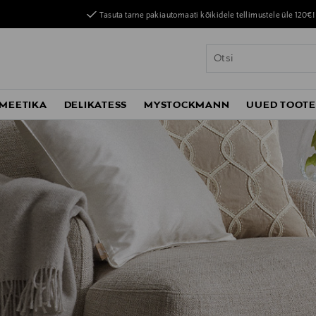
Tasuta tarne pakiautomaati kõikidele tellimustele üle 120€!
MEETIKA
DELIKATESS
MYSTOCKMANN
UUED TOOT