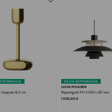
 KUPONGIGA
EELIS KUPONGIGA
LOUIS POULSEN
g Nappula 18,3 cm
Rippvalgusti PH 5 500 x 267 mm
rice
Original Price
1 020,00 €