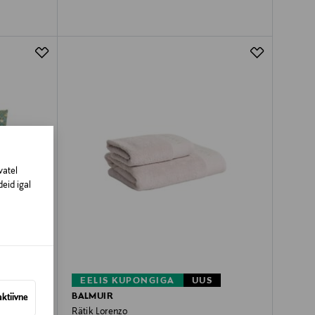
vatel
eid igal
EELIS KUPONGIGA
UUS
BALMUIR
aktiivne
wberry
Rätik Lorenzo