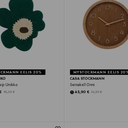
CKMANN EELIS 20%
MYSTOCKMANN EELIS 20
KKO
CASA STOCKMANN
aip Unikko
Seinakell Onni
ted Price
Discounted Price
Original Price
Original Price
€
43,90 €
85,00 €
54,90 €