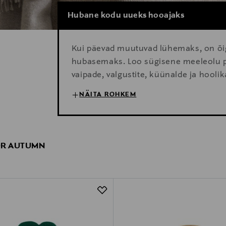
Hubane kodu uueks hooajaks
Kui päevad muutuvad lühemaks, on õi
hubasemaks. Loo sügisene meeleolu p
vaipade, valgustite, küünalde ja hoolik
naudi mõnusaid õhtuid kodus.
NÄITA ROHKEM
OR AUTUMN