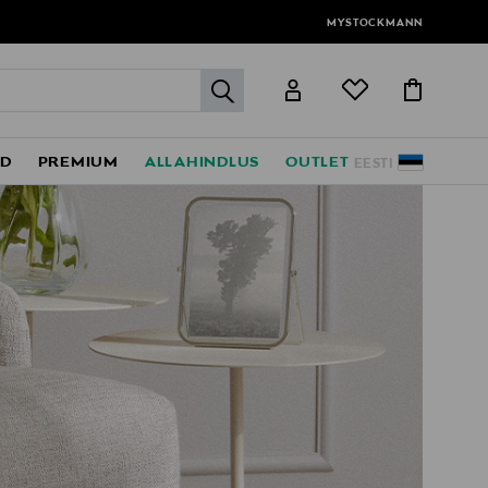
MYSTOCKMANN
label.header.go
ED
PREMIUM
ALLAHINDLUS
OUTLET
EESTI