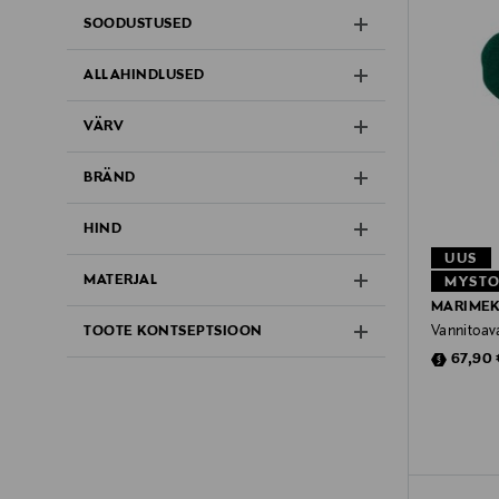
SOODUSTUSED
ALLAHINDLUSED
VÄRV
BRÄND
HIND
UUS
MATERJAL
MYSTO
MARIME
Vannitoav
TOOTE KONTSEPTSIOON
Discoun
67,90 