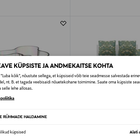
EAVE KÜPSISTE JA ANDMEKAITSE KOHTA
"Luba kõik", nõustute sellega, et küpsiseid võib teie seadmesse salvestada erine
el, nt. B. et tagada veebisaidi nõuetekohane toimimine. Saate oma küpsiste sead
 selle lehe allosas.
poliitika
TE RÜHMADE HALDAMINE
 KUPONGIGA
EELIS KUPONGIGA
WILLIAM MORRIS AT HOME
alikud küpsised
Alati 
 90 Helsinki
Satiinist voodipesukomplekt Stra