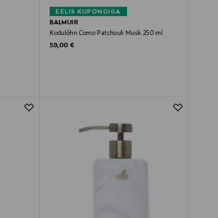
EELIS KUPONGIGA
BALMUIR
Kodulõhn Como Patchouli Musk 250 ml
Original Price
59,00 €