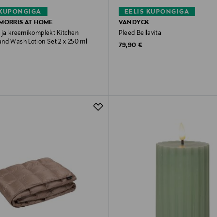
 KUPONGIGA
EELIS KUPONGIGA
 MORRIS AT HOME
VANDYCK
 ja kreemikomplekt Kitchen
Pleed Bellavita
nd Wash Lotion Set 2 x 250 ml
Original Price
79,90 €
rice