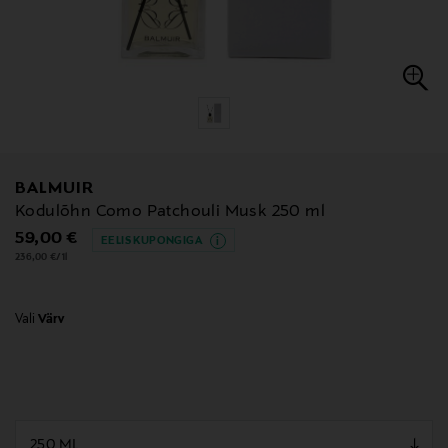
BALMUIR
Kodulõhn Como Patchouli Musk 250 ml
Original Price
59,00 €
EELIS KUPONGIGA
236,00 €/1l
Vali
Värv
null