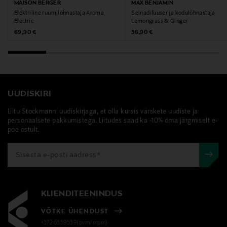
MAISON BERGER
MAX BENJAMIN
Elektriline ruumilõhnastaja Aroma
Seinadifuuser ja kodulõhnastaja
Märksõnad
Electric
Lemongrass & Ginger
Original Price
Original Price
69,90 €
36,90 €
ruumilõhnastaja, lõhnadifuusor, kodulõhn, patšuli,
muskus, Balmuir
UUDISKIRI
Liitu Stockmanni uudiskirjaga, et olla kursis värskete uudiste ja
personaalsete pakkumistega. Liitudes saad ka -10% oma järgmiselt e-
poe ostult.
KLIENDITEENINDUS
VÕTKE ÜHENDUST
+372 6339539(pvm/mpm)