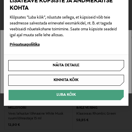
LISATEAVE KÜPSISTE JA ANDMEKAITSE
sooja ja sügava koosluse.
TEISED KLIENDID
Tarnimine pakiautomaati või postkontorisse
KOHTA
0,00 € – 4,90 €
VAATASID KA
Klõpsates "Luba kõik", nõustute sellega, et küpsiseid võib teie
Tootenumber
seadmesse salvestada erinevatel eesmärkidel, nt. B. et tagada
veebisaidi nõuetekohane toimimine. Saate oma küpsiste seadeid
177852495
igal ajal muuta selle lehe allosas.
Eriomadused
Stockmann pole Sinu riigis saadaval.
Privaatsuspoliitika
Ainesosat: vesi, denaturoitu alkoholi, hajuste 8 %
Sinu riiki ei ole kohaletoimetamine saadaval.
NÄITA DETAILE
Hooldusjuhendid
SAAN ARU
Lõhna intensiivsust saab reguleerida lõhnapulkade
KINNITA KÕIK
arvu suurendades või vähendades.
LUBA KÕIK
Värv
EELIS KUPONGIGA
EELIS KUPONGIGA
MILLEFIORI
&KLEVERING
980 WHITE
Vees lahustuv lõhnaaine White Musk
Klaasvaas Rhombic Green
ruumilõhnastaja 15 ml
Original Price
59,95 €
Suurus
Original Price
12,90 €