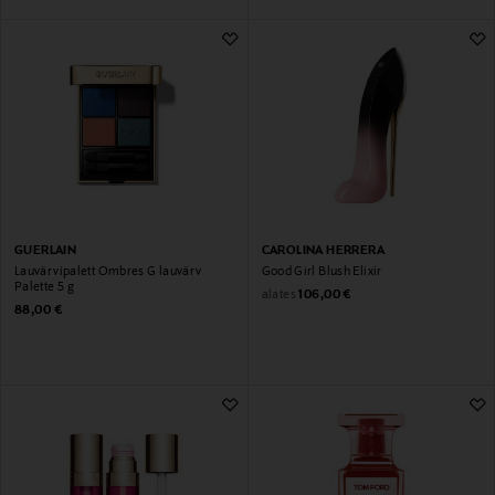
GUERLAIN
CAROLINA HERRERA
Lauvärvipalett Ombres G lauvärv
Good Girl Blush Elixir
Palette 5 g
Original Price
alates
106,00 €
Original Price
88,00 €