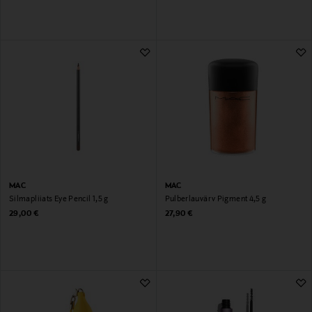
MAC
MAC
Silmapliiats Eye Pencil 1,5 g
Pulberlauvärv Pigment 4,5 g
Original Price
Original Price
29,00 €
27,90 €