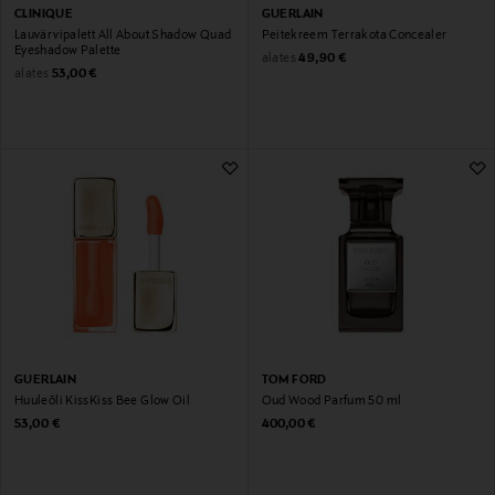
CLINIQUE
GUERLAIN
Lauvärvipalett All About Shadow Quad
Peitekreem Terrakota Concealer
Eyeshadow Palette
Original Price
alates
49,90 €
Original Price
alates
53,00 €
GUERLAIN
TOM FORD
Huuleõli KissKiss Bee Glow Oil
Oud Wood Parfum 50 ml
Original Price
Original Price
53,00 €
400,00 €