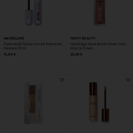
MAYBELLINE
FENTY BEAUTY
Ripsmetušš Falsies Surreal Extensions
Huuleläige Gloss Bomb Cream Color
Mascara 10 ml
Drip Lip Cream
Original Price
Original Price
15,90 €
25,00 €