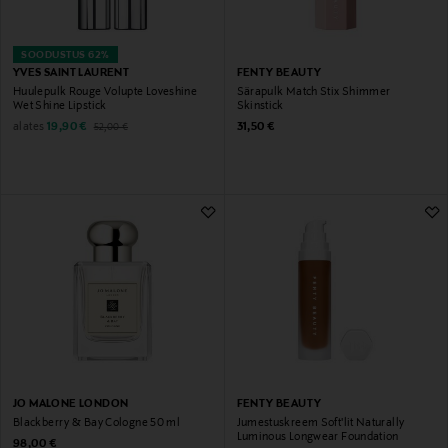
SOODUSTUS 62%
YVES SAINT LAURENT
FENTY BEAUTY
Huulepulk Rouge Volupte Loveshine
Särapulk Match Stix Shimmer
Wet Shine Lipstick
Skinstick
Discounted Price
Original Price
Original Price
alates
19,90 €
31,50 €
52,00 €
JO MALONE LONDON
FENTY BEAUTY
Blackberry & Bay Cologne 50 ml
Jumestuskreem Soft'lit Naturally
Luminous Longwear Foundation
Original Price
98,00 €