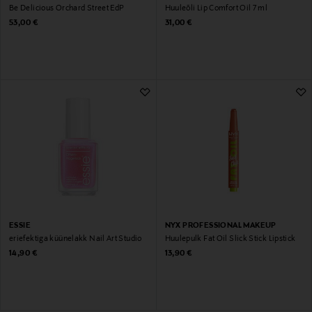
Be Delicious Orchard Street EdP
Huuleõli Lip Comfort Oil 7 ml
Original Price
Original Price
53,00 €
31,00 €
ESSIE
NYX PROFESSIONAL MAKEUP
eriefektiga küünelakk Nail Art Studio
Huulepulk Fat Oil Slick Stick Lipstick
Original Price
Original Price
14,90 €
13,90 €