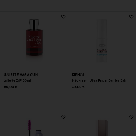
JULIETTE HAS A GUN
KIEHL'S
Juliette EdP 50ml
Näokreem Ultra Facial Barrier Balm
Original Price
Original Price
99,00 €
39,00 €