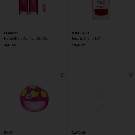
CLARINS
TOM FORD
Huuleõli Lip Comfort Oil, 7 ml
Electric Cherry EdP
Original Price
Original Price
31,00 €
320,00 €
DKNY
CLARINS