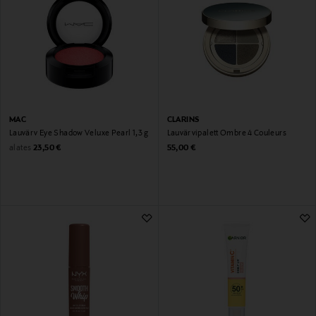
MAC
CLARINS
Lauvärv Eye Shadow Veluxe Pearl 1,3 g
Lauvärvipalett Ombre 4 Couleurs
Original Price
Original Price
alates
23,50 €
55,00 €