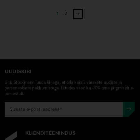
1
2
UUDISKIRI
Liitu Stockmanni uudiskirjaga, et olla kursis värskete uudiste ja
personaalsete pakkumistega. Liitudes saad ka -10% oma järgmiselt e-
poe ostult.
KLIENDITEENINDUS