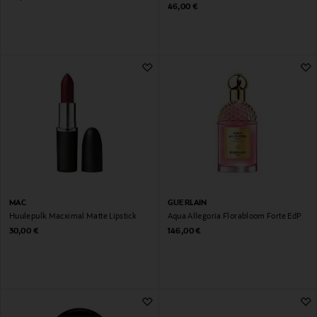
Original Price
46,00 €
MAC
GUERLAIN
Huulepulk Macximal Matte Lipstick
Aqua Allegoria Florabloom Forte EdP
Original Price
Original Price
30,00 €
146,00 €