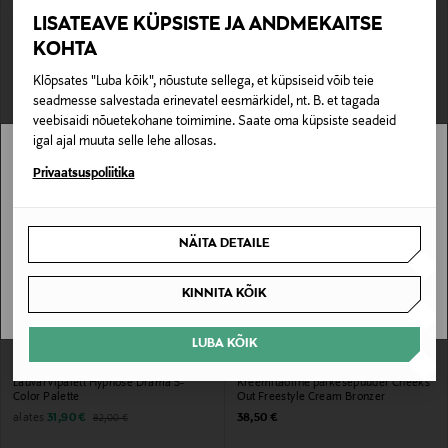
LISATEAVE KÜPSISTE JA ANDMEKAITSE
FENTY BEAUTY
MAC
KOHTA
Huuleläige Gloss Bomb Universal Lip
Puuder Blot Powder Pressed 12 g
Luminizer
Original Price
27,00 €
Klõpsates "Luba kõik", nõustute sellega, et küpsiseid võib teie
Original Price
26,00 €
seadmesse salvestada erinevatel eesmärkidel, nt. B. et tagada
veebisaidi nõuetekohane toimimine. Saate oma küpsiste seadeid
igal ajal muuta selle lehe allosas.
Stockmann pole Sinu riigis saadaval.
Privaatsuspoliitika
Sinu riiki ei ole kohaletoimetamine saadaval.
NÄITA DETAILE
SAAN ARU
KINNITA KÕIK
LUBA KÕIK
SOODUSTUS 61%
LANCÔME
FENTY BEAUTY
Lauvärvipalett Hypnôse Drama 5-
Kreemitaoline päikesepuuder Cheeks
Color Palette
Out Freestyle Cream Bronzer
Discounted Price
Original Price
Original Price
alates
31,90 €
38,50 €
82,00 €