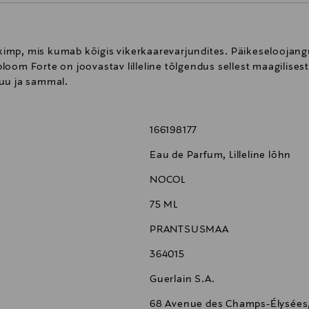
ekimp, mis kumab kõigis vikerkaarevarjundites. Päikeseloojangu
oom Forte on joovastav lilleline tõlgendus sellest maagilisest
puu ja sammal.
166198177
Eau de Parfum, Lilleline lõhn
NOCOL
75 ML
PRANTSUSMAA
364015
Guerlain S.A.
68 Avenue des Champs-Élysées,