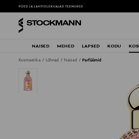
POED JA LAHTIOLEKUAJAD
TEENUSED
NAISED
MEHED
LAPSED
KODU
KOS
Kosmeetika
Lõhnad
Naised
Parfüümid