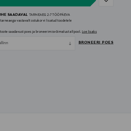
OHE SAADAVAL
TARNEAEG 2-7 TÖÖPÄEVA
 tarneaega vastavalt ostukorvi lisatud toodetele
i toote saadavust poes ja broneerimisvõimalust allpool.
Loe lisaks
BRONEERI POES
allinn