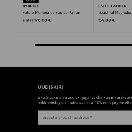
UUS
BYREDO
ESTÉE LAUDER
Future Memeories Eau de Parfum
Beautiful Magnolia
Original Price
Original Price
170,00 €
154,00 €
alates
UUDISKIRI
Liitu Stockmanni uudiskirjaga, et olla kursis värskete
pakkumistega. Liitudes saad ka -10% oma järgmiselt e