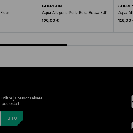
GUERLAIN
GUERL
 Fleur
Aqua Allegoria Perle Rosa Rossa EdP
Aqua Al
Original Price
Original
190,00 €
128,00
 uudiste ja personaalsete
-poe ostult.