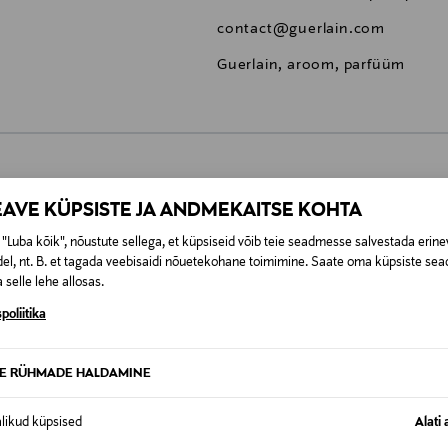
contact@guerlain.com
Guerlain, aroom, parfüüm
0,00 €
EAVE KÜPSISTE JA ANDMEKAITSE KOHTA
"Luba kõik", nõustute sellega, et küpsiseid võib teie seadmesse salvestada erine
t esitamata lepingust taganeda 30 päeva jooksul alates kauba kättesa
0,00 € – 4,90 €
se
el, nt. B. et tagada veebisaidi nõuetekohane toimimine. Saate oma küpsiste sead
is. Tagastatavad suletud pakendis kosmeetika- ja loodustooted pea
 selle lehe allosas.
SID KA
poliitika
TE RÜHMADE HALDAMINE
alikud küpsised
Alati 