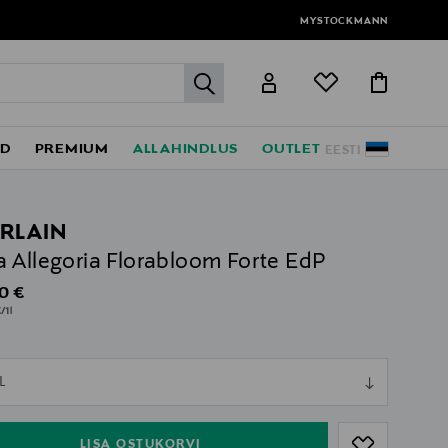
MYSTOCKMANN
label.header.go
ED
PREMIUM
ALLAHINDLUS
OUTLET
EESTI
RLAIN
 Allegoria Florabloom Forte EdP
al Price
0 €
/1l
ull
L
ull
LISA OSTUKORVI