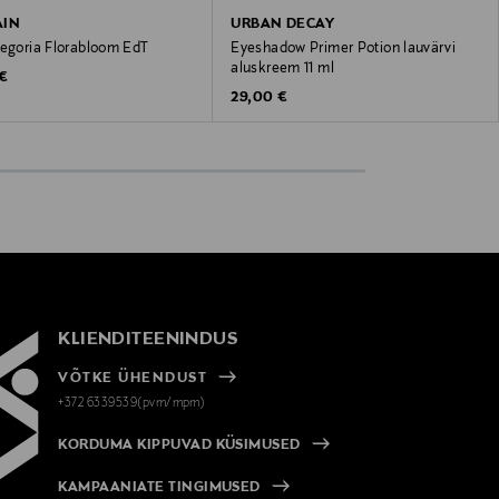
AIN
URBAN DECAY
legoria Florabloom EdT
Eyeshadow Primer Potion lauvärvi
aluskreem 11 ml
 Price
 €
Original Price
29,00 €
KLIENDITEENINDUS
VÕTKE ÜHENDUST
+372 6339539(pvm/mpm)
KORDUMA KIPPUVAD KÜSIMUSED
KAMPAANIATE TINGIMUSED