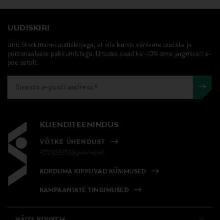
UUDISKIRI
Liitu Stockmanni uudiskirjaga, et olla kursis värskete uudiste ja
personaalsete pakkumistega. Liitudes saad ka -10% oma järgmiselt e-
poe ostult.
KLIENDITEENINDUS
VÕTKE ÜHENDUST
+372 6339539(pvm/mpm)
KORDUMA KIPPUVAD KÜSIMUSED
KAMPAANIATE TINGIMUSED
NÄITA ROHKEM