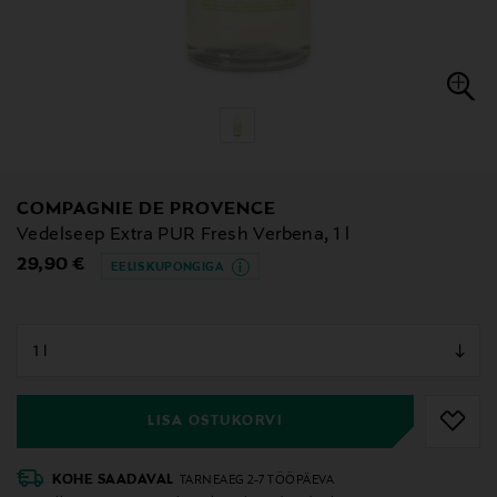
COMPAGNIE DE PROVENCE
Vedelseep Extra PUR Fresh Verbena, 1 l
Original Price
29,90 €
EELIS KUPONGIGA
null
null
LISA OSTUKORVI
KOHE SAADAVAL
TARNEAEG 2-7 TÖÖPÄEVA