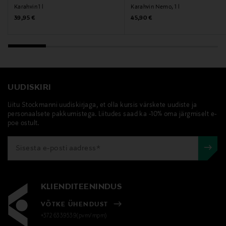
Karahvin 1 l
Karahvin Nemo, 1 l
Cilio, veekann, karafin, joogikann, klaaskann, Nemo
Original Price
Original Price
39,95 €
45,90 €
UUDISKIRI
Liitu Stockmanni uudiskirjaga, et olla kursis värskete uudiste ja
personaalsete pakkumistega. Liitudes saad ka -10% oma järgmiselt e-
poe ostult.
KLIENDITEENINDUS
VÕTKE ÜHENDUST
+372 6339539(pvm/mpm)