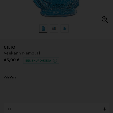
CILIO
Veekann Nemo, 1 l
Original Price
45,90 €
EELIS KUPONGIGA
Vali
Värv
null
null