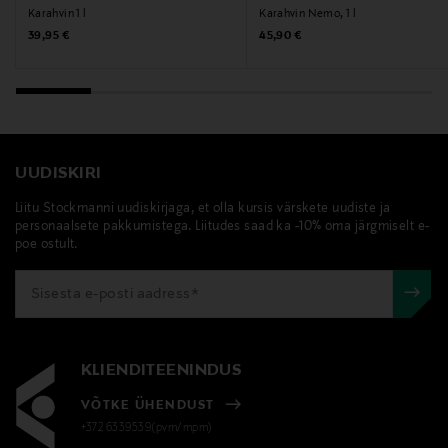
Karahvin 1 l
Karahvin Nemo, 1 l
karahvin, veekann, serveerimiskann, klaaskarahvin,
Original Price
Original Price
39,95 €
45,90 €
borosilikaatklaas, Cilio
UUDISKIRI
Liitu Stockmanni uudiskirjaga, et olla kursis värskete uudiste ja
personaalsete pakkumistega. Liitudes saad ka -10% oma järgmiselt e-
poe ostult.
KLIENDITEENINDUS
VÕTKE ÜHENDUST
+372 6339539(pvm/mpm)