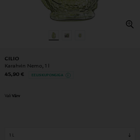
CILIO
Karahvin Nemo, 1 l
Original Price
45,90 €
EELIS KUPONGIGA
Vali
Värv
null
null