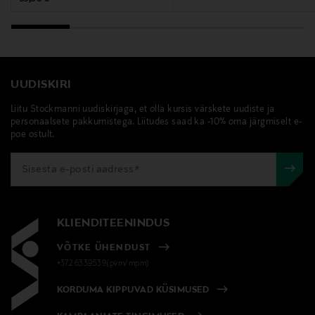
UUDISKIRI
Liitu Stockmanni uudiskirjaga, et olla kursis värskete uudiste ja
personaalsete pakkumistega. Liitudes saad ka -10% oma järgmiselt e-
poe ostult.
KLIENDITEENINDUS
VÕTKE ÜHENDUST
+372 6339539(pvm/mpm)
KORDUMA KIPPUVAD KÜSIMUSED