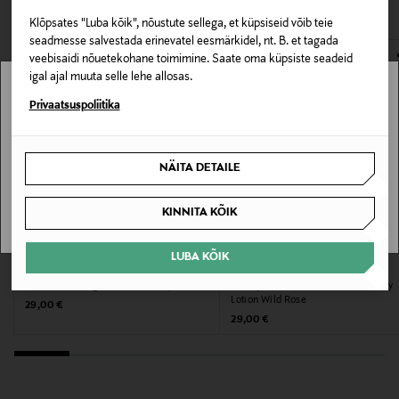
VAATASID KA
172665625
avamata originaalpakendis.
Klõpsates "Luba kõik", nõustute sellega, et küpsiseid võib teie
E-POE TAGASTUSED
seadmesse salvestada erinevatel eesmärkidel, nt. B. et tagada
Värv
veebisaidi nõuetekohane toimimine. Saate oma küpsiste seadeid
NOCOL
igal ajal muuta selle lehe allosas.
Stockmann pole Sinu riigis saadaval.
Privaatsuspoliitika
Suurus
Sinu riiki ei ole kohaletoimetamine saadaval.
200 ML
NÄITA DETAILE
SAAN ARU
Tootjamaa
KINNITA KÕIK
PRANTSUSMAA
LUBA KÕIK
Valmistaja tootenumber
WHAMISA
COMPAGNIE DE PROVENCE
Kehakreem Organic Seeds Body Lotion
Käte- ja kehakreem Hand And Body
65107
Lotion Wild Rose
Original Price
29,00 €
Original Price
29,00 €
Tootja
Scandinavian Cosmetics AB