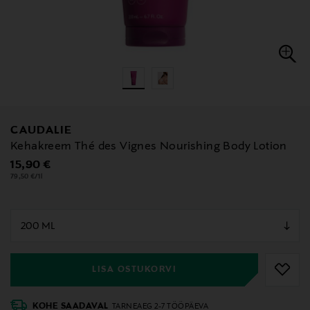
CAUDALIE
Kehakreem Thé des Vignes Nourishing Body Lotion
Original Price
15,90 €
79,50 €/1l
null
null
LISA OSTUKORVI
KOHE SAADAVAL
TARNEAEG 2-7 TÖÖPÄEVA