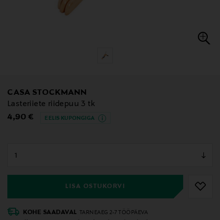
CASA STOCKMANN
Lasteriiete riidepuu 3 tk
Original Price
4,90 €
EELIS KUPONGIGA
null
null
LISA OSTUKORVI
KOHE SAADAVAL
TARNEAEG 2-7 TÖÖPÄEVA