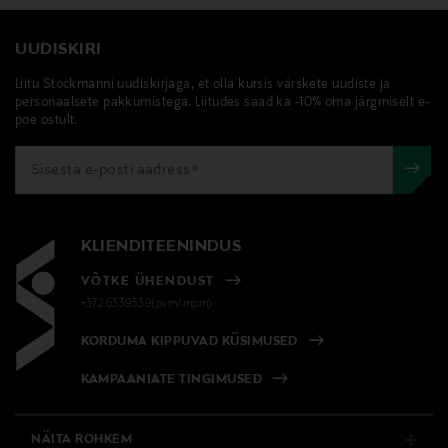
UUDISKIRI
Liitu Stockmanni uudiskirjaga, et olla kursis värskete uudiste ja
personaalsete pakkumistega. Liitudes saad ka -10% oma järgmiselt e-
poe ostult.
KLIENDITEENINDUS
VÕTKE ÜHENDUST
+372 6339539(pvm/mpm)
KORDUMA KIPPUVAD KÜSIMUSED
KAMPAANIATE TINGIMUSED
NÄITA ROHKEM