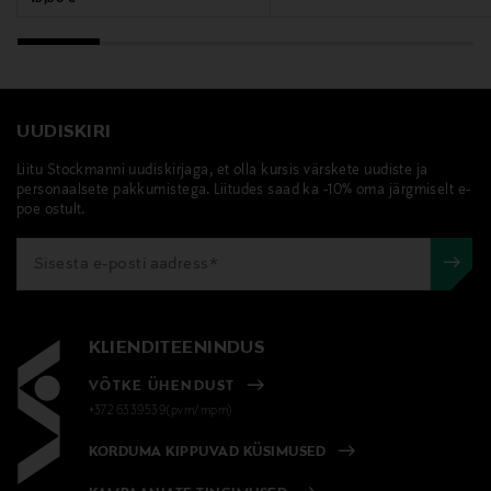
sinensis (Green tea) leaf extract.
Tootjamaa
ÜHENDKUNINGRIIK
UUDISKIRI
Tootja
Liitu Stockmanni uudiskirjaga, et olla kursis värskete uudiste ja
personaalsete pakkumistega. Liitudes saad ka -10% oma järgmiselt e-
IC ENTERPRISES AB
poe ostult.
Tootja aadress
IC ENTERPRISES AB , Banérgatan 10, 115 23
Stockholm, Sweden
KLIENDITEENINDUS
Digitaalne aadress
VÕTKE ÜHENDUST
info@iceab.se
+372 6339539(pvm/mpm)
KORDUMA KIPPUVAD KÜSIMUSED
Märksõnad