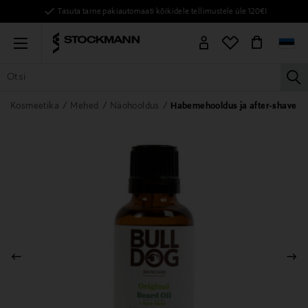
Tasuta tarne pakiautomaati kõikidele tellimustele üle 120€!
Menu
la
KÕIK TOOTED
NAISED
MEHED
LAPSED
KODU
KOSMEE
Kosmeetika
Mehed
Näohooldus
Habemehooldus ja after-shave