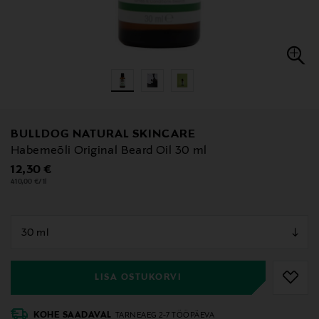
BULLDOG NATURAL SKINCARE
Habemeõli Original Beard Oil 30 ml
Original Price
12,30 €
410,00 €/1l
null
null
LISA OSTUKORVI
KOHE SAADAVAL
TARNEAEG 2-7 TÖÖPÄEVA