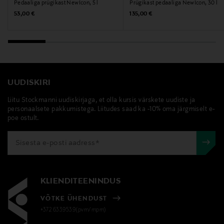
Pedaaliga prügikast NewIcon, 5 l
Prügikast pedaaliga NewIcon, 30 l
Leenderweg 182, 5555 CJ Valkenswaard, The
Original Price
Original Price
53,00 €
135,00 €
Netherlands
Digitaalne aadress
consumer.service@brabantia.com
UUDISKIRI
Märksõnad
brabantia, prügikast, pedaaliga prügikast, metallist
Liitu Stockmanni uudiskirjaga, et olla kursis värskete uudiste ja
personaalsete pakkumistega. Liitudes saad ka -10% oma järgmiselt e-
prügikast
poe ostult.
KLIENDITEENINDUS
VÕTKE ÜHENDUST
+372 6339539(pvm/mpm)