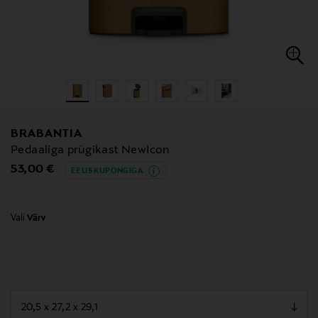
BRABANTIA
Pedaaliga prügikast NewIcon
Original Price
53,00 €
EELIS KUPONGIGA
Vali
Värv
null
null