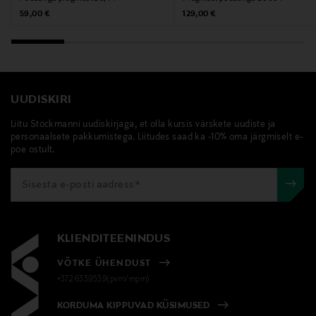
Brabantia International BV
Original Price
Original Price
59,00 €
129,00 €
Tootja aadress
Leenderweg 182, 5555 CJ Valkenswaard, The
Netherlands
UUDISKIRI
Digitaalne aadress
Liitu Stockmanni uudiskirjaga, et olla kursis värskete uudiste ja
personaalsete pakkumistega. Liitudes saad ka -10% oma järgmiselt e-
consumer.service@brabantia.com
poe ostult.
Märksõnad
brabantia, prügikast, pedaaliga prügikast
KLIENDITEENINDUS
VÕTKE ÜHENDUST
+372 6339539(pvm/mpm)
KORDUMA KIPPUVAD KÜSIMUSED