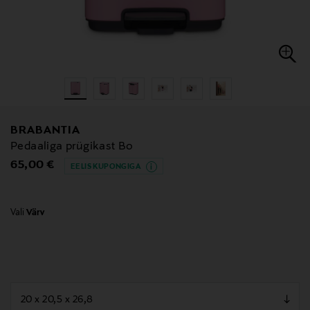
BRABANTIA
Pedaaliga prügikast Bo
Original Price
65,00 €
EELIS KUPONGIGA
Vali
Värv
null
null