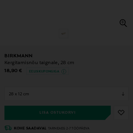
BIRKMANN
Kergitamisnõu taignale, 28 cm
Original Price
18,90 €
EELIS KUPONGIGA
null
null
LISA OSTUKORVI
KOHE SAADAVAL
TARNEAEG 2-7 TÖÖPÄEVA