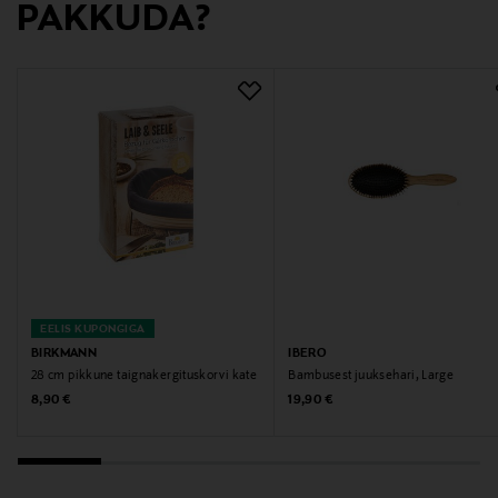
PAKKUDA?
Märksõnad
tainas, kergitusnõu, taigna kergitusnõu
EELIS KUPONGIGA
BIRKMANN
IBERO
28 cm pikkune taignakergituskorvi kate
Bambusest juuksehari, Large
Original Price
Original Price
8,90 €
19,90 €