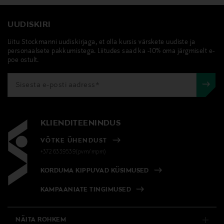
UUDISKIRI
Liitu Stockmanni uudiskirjaga, et olla kursis värskete uudiste ja
personaalsete pakkumistega. Liitudes saad ka -10% oma järgmiselt e-
poe ostult.
KLIENDITEENINDUS
VÕTKE ÜHENDUST
+372 6339539(pvm/mpm)
KORDUMA KIPPUVAD KÜSIMUSED
KAMPAANIATE TINGIMUSED
NÄITA ROHKEM