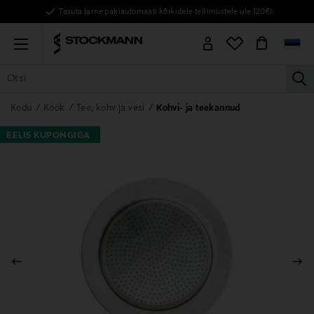
Tasuta tarne pakiautomaati kõikidele tellimustele üle 120€!
Menu
la
KÕIK TOOTED
NAISED
MEHED
LAPSED
KODU
KOSMEE
Kodu
Köök
Tee, kohv ja vesi
Kohvi- ja teekannud
EELIS KUPONGIGA