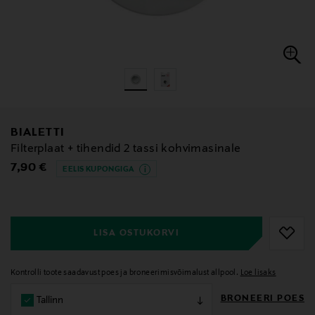
BIALETTI
Filterplaat + tihendid 2 tassi kohvimasinale
Original Price
7,90 €
EELIS KUPONGIGA
null
null
LISA OSTUKORVI
Kontrolli toote saadavust poes ja broneerimisvõimalust allpool.
Loe lisaks
BRONEERI POES
Tallinn