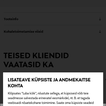
Tooteinfo
Pakendis on kolm kummist tihendusrõngast ja üks
Kohaletoimetamise viisid
roostevabast terasest filterplaat. Tihendid ja filterplaat
sobivad järgmistele 2 tassi Bialetti espressomasinatele:
Kättesaamine poest
Moka Express, Dama, Mini Express ja Elettrika.
0,00 €
TEISED KLIENDID
Tarnimine pakiautomaati või postkontorisse
Tootenumber
0,00 € – 4,90 €
VAATASID KA
117370485
Värv
LISATEAVE KÜPSISTE JA ANDMEKAITSE
1
KOHTA
Klõpsates "Luba kõik", nõustute sellega, et küpsiseid võib teie
Tootjamaa
seadmesse salvestada erinevatel eesmärkidel, nt. B. et tagada
ITAALIA
veebisaidi nõuetekohane toimimine. Saate oma küpsiste seadeid