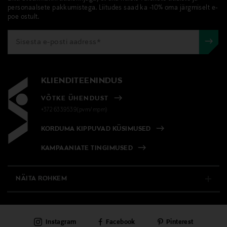
personaalsete pakkumistega. Liitudes saad ka -10% oma järgmiselt e-
poe ostult.
KLIENDITEENINDUS
VÕTKE ÜHENDUST
+372 6339539(pvm/mpm)
KORDUMA KIPPUVAD KÜSIMUSED
KAMPAANIATE TINGIMUSED
NÄITA ROHKEM
E-POOD
Instagram
Facebook
Pinterest
PÜSIKLIENDITEENINDUS