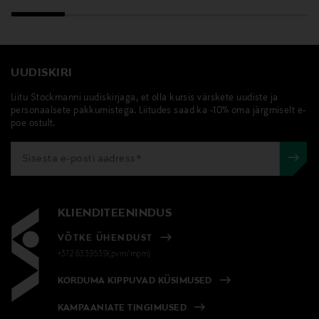
UUDISKIRI
Liitu Stockmanni uudiskirjaga, et olla kursis värskete uudiste ja
personaalsete pakkumistega. Liitudes saad ka -10% oma järgmiselt e-
poe ostult.
KLIENDITEENINDUS
VÕTKE ÜHENDUST
+372 6339539(pvm/mpm)
KORDUMA KIPPUVAD KÜSIMUSED
KAMPAANIATE TINGIMUSED