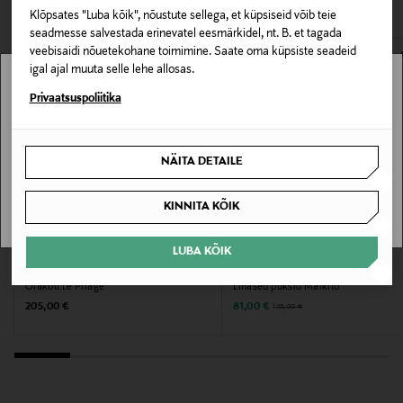
Hooldusjuhendid
Klõpsates "Luba kõik", nõustute sellega, et küpsiseid võib teie
seadmesse salvestada erinevatel eesmärkidel, nt. B. et tagada
Masinpesu vastavalt hooldusjuhendile.
veebisaidi nõuetekohane toimimine. Saate oma küpsiste seadeid
igal ajal muuta selle lehe allosas.
Värv
Stockmann pole Sinu riigis saadaval.
Privaatsuspoliitika
C1 LIGHT BLUE
Sinu riiki ei ole kohaletoimetamine saadaval.
NÄITA DETAILE
Tootjamaa
SAAN ARU
ITAALIA
KINNITA KÕIK
Valmistaja tootenumber
SOODUSTUS 40%
LUBA KÕIK
9336171
LONGCHAMP
OPUS
Õlakott Le Pliage
Linased püksid Maikito
Original Price
Discounted Price
Original Price
205,00 €
81,00 €
135,00 €
Tootja
Bassetti S.p.A.
Tootja aadress