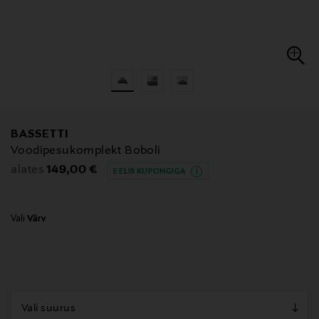
BASSETTI
Voodipesukomplekt Boboli
Original Price
149,00 €
alates
EELIS KUPONGIGA
Vali
Värv
null
null